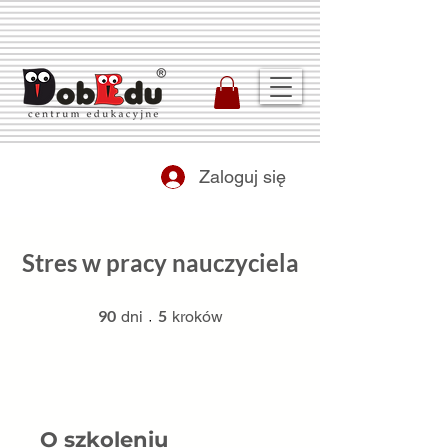
Zaloguj się
Stres w pracy nauczyciela
90 dni
5 kroków
90
5
dni
kroków
O szkoleniu