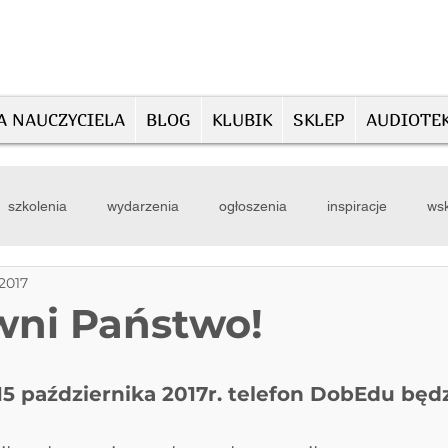
A NAUCZYCIELA
BLOG
KLUBIK
SKLEP
AUDIOTE
szkolenia
wydarzenia
ogłoszenia
inspiracje
wsk
 2017
ni Państwo!
15 października 2017r. telefon DobEdu będ