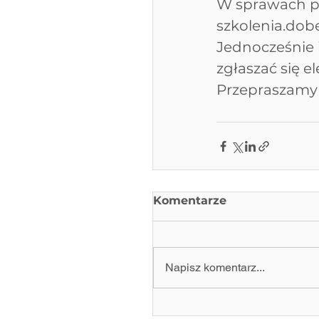
W sprawach pi
szkolenia.do
Jednocześnie 
zgłaszać się e
Przepraszamy 
Komentarze
Napisz komentarz...