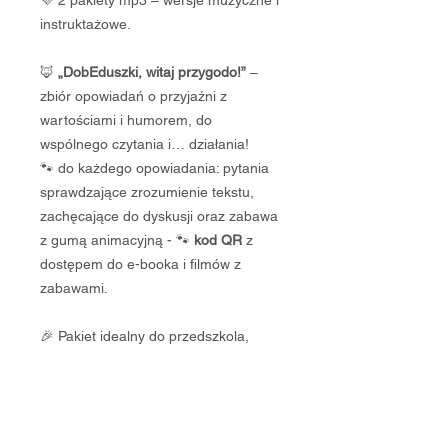
💜 2 pakiety mp3 – wersje muzyczne i
instruktażowe.
🦊
„DobEduszki, witaj przygodo!”
–
zbiór opowiadań o przyjaźni z
wartościami i humorem, do
wspólnego czytania i… działania!
🐾 do każdego opowiadania: pytania
sprawdzające zrozumienie tekstu,
zachęcające do dyskusji oraz zabawa
z gumą animacyjną - 🐾
kod QR
z
dostępem do e-booka i filmów z
zabawami.
🎉 Pakiet idealny do przedszkola,
szkoły i domu – dla nauczycieli,
terapeutów, rodziców i animatorów.
Najniższa cena z ostatnich 30