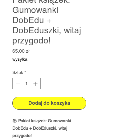
Gumowanki
DobEdu +
DobEduszki, witaj
przygodo!
Cena
65,00 zł
wysyłka
Sztuk
*
Dodaj do koszyka
📚
Pakiet książek: Gumowanki
DobEdu + DobEduszki, witaj
przygodo!