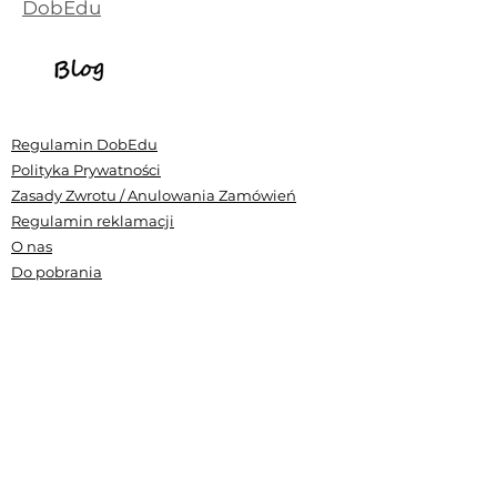
DobEdu
Regulamin DobEdu
Polityka Prywatności
Zasady Zwrotu / Anulowania Zamówień
Regulamin reklamacji
O nas
Do pobrania
RODO
Ewaluacja
Nasza akredytacja
Standardy Ochrony Małoletnich CE DobEdu
Zamów wycenę szkolenia