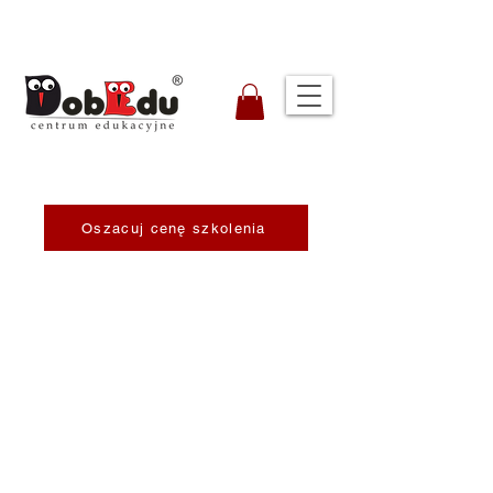
Oszacuj cenę szkolenia