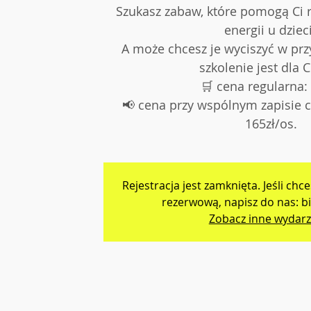
Szukasz zabaw, które pomogą Ci
energii u dziec
A może chcesz je wyciszyć w pr
szkolenie jest dla C
🛒 cena regularna:
📢 cena przy wspólnym zapisie c
165zł/os.
Rejestracja jest zamknięta. Jeśli chce
rezerwową, napisz do nas:
Zobacz inne wydarz