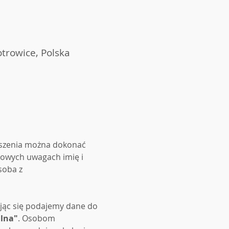
trowice, Polska
łoszenia można dokonać 
kowych uwagach imię i 
soba z 
ując się podajemy dane do 
lna"
. Osobom 