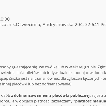
20:00
icach k.Oświęcimia, Andrychowska 204, 32-641 Pio
 osoby zgłaszające się  we dwójkę lub w większej grupie. Zg
owiednią ilość biletów  lub indywidualnie,  podając w dodat
ej. Zniżka jest naliczana również dla zgłoszeń łączonych (o
innej placówki lub bez dofinansowania).
 osób 
z dofinansowaniem z placówki publicznej,
 rejestr
iorca), a w opcjach płatności zaznaczamy 
"płatność manua