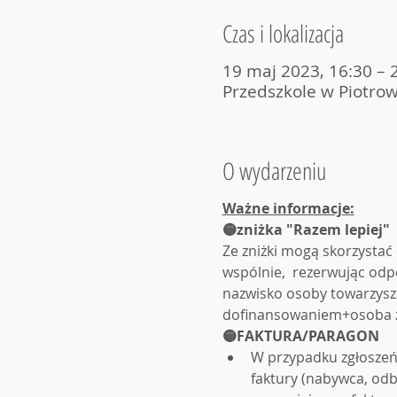
Czas i lokalizacja
19 maj 2023, 16:30 – 
Przedszkole w Piotrow
O wydarzeniu
Ważne informacje:
🟡zniżka "Razem lepiej"
Ze zniżki mogą skorzystać
wspólnie,  rezerwując odp
nazwisko osoby towarzysząc
dofinansowaniem+osoba z 
🟡FAKTURA/PARAGON
W przypadku zgłoszeń
faktury (nabywca, odb