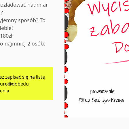
 rozładować nadmiar
i?
zyjemny sposób? To
iebie!
 180zł
o najmniej 2 osób:
sz zapisać się na listę
 biuro@dobedu
enia