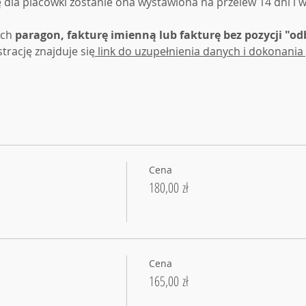
dla placówki zostanie ona wystawiona na przelew 14 dni i w
ych
 paragon, fakturę imienną lub fakturę bez pozycji "od
trację znajduje się
 link do uzupełnienia danych i dokonania 
Cena
180,00 zł
Cena
165,00 zł