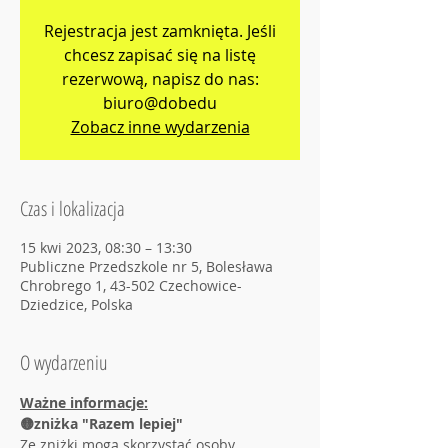
Rejestracja jest zamknięta. Jeśli
chcesz zapisać się na listę
rezerwową, napisz do nas:
biuro@dobedu
Zobacz inne wydarzenia
Czas i lokalizacja
15 kwi 2023, 08:30 – 13:30
Publiczne Przedszkole nr 5, Bolesława
Chrobrego 1, 43-502 Czechowice-
Dziedzice, Polska
O wydarzeniu
Ważne informacje:
🟡zniżka "Razem lepiej"
Ze zniżki mogą skorzystać osoby 