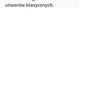
utworów klasycznych
, 
opracowane na:
🎭 gestykulację,
🌈 gumę animacyjną,
Pokaż więcej
Udostępnij to wydarzenie
Regulamin DobEdu
Polityka Prywatności
Zasady Zwrotu / Anulowania Zamówień
Regulamin reklamacji
O nas