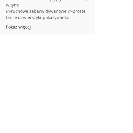
w tym:
👉ruchowe zabawy dywanowe 👉proste 
tańce 👉wierszyki-pokazywanki.
Pokaż więcej
Udostępnij to wydarzenie
Regulamin DobEdu
Polityka Prywatności
Zasady Zwrotu / Anulowania Zamówień
Regulamin reklamacji
O nas
Do pobrania
RODO