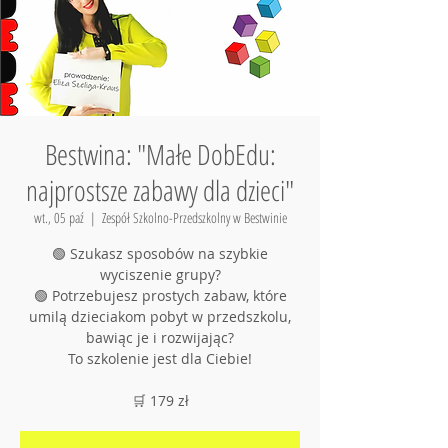
Bestwina: "Małe DobEdu:
najprostsze zabawy dla dzieci"
wt., 05 paź
  |  
Zespół Szkolno-Przedszkolny w Bestwinie
🟢 Szukasz sposobów na szybkie
wyciszenie grupy?
🟢 Potrzebujesz prostych zabaw, które
umilą dzieciakom pobyt w przedszkolu,
bawiąc je i rozwijając?
To szkolenie jest dla Ciebie!
🛒 179 zł