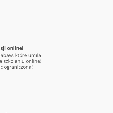
ji online!
zabaw, które umilą
a szkoleniu online!
c ograniczona!