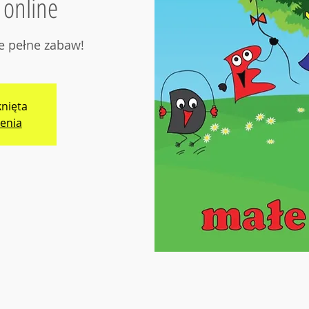
online
e pełne zabaw!
knięta
enia