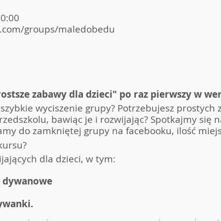
20:00
k.com/groups/maledobedu
ostsze zabawy dla dzieci" po raz pierwszy w wers
zybkie wyciszenie grupy? Potrzebujesz prostych 
zedszkolu, bawiąc je i rozwijając? Spotkajmy się n
my do zamkniętej grupy na facebooku, ilość miejs
kursu?
ających dla dzieci, w tym:
y dywanowe
ywanki.