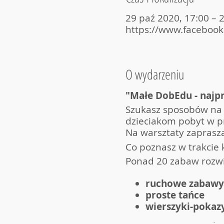
29 paź 2020, 17:00 – 
https://www.faceboo
O wydarzeniu
"Małe DobEdu - najpr
Szukasz sposobów na s
dzieciakom pobyt w pr
Na warsztaty zaprasza
Co poznasz w trakcie 
Ponad 20 zabaw rozwij
ruchowe zabaw
proste tańce
wierszyki-pokaz