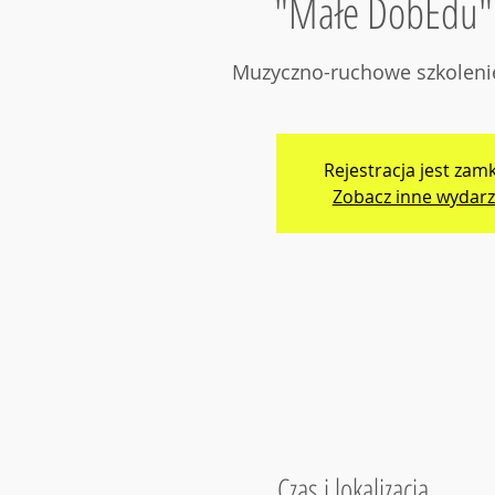
"Małe DobEdu" 
Muzyczno-ruchowe szkoleni
Rejestracja jest zam
Zobacz inne wydarz
Czas i lokalizacja