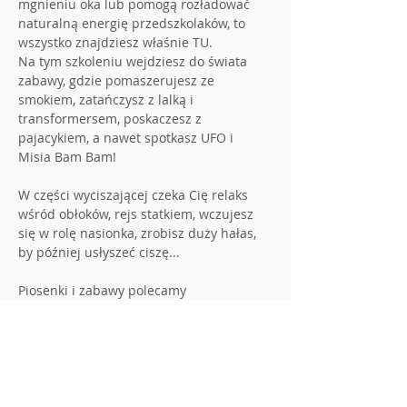
mgnieniu oka lub pomogą rozładować 
naturalną energię przedszkolaków, to 
wszystko znajdziesz właśnie TU.
Na tym szkoleniu wejdziesz do świata 
zabawy, gdzie pomaszerujesz ze 
smokiem, zatańczysz z lalką i 
transformersem, poskaczesz z 
pajacykiem, a nawet spotkasz UFO i 
Misia Bam Bam!
W części wyciszającej czeka Cię relaks 
wśród obłoków, rejs statkiem, wczujesz 
się w rolę nasionka, zrobisz duży hałas, 
by później usłyszeć ciszę...
Piosenki i zabawy polecamy 
nauczycielom przedszkola, świetlicy i 
młodszych klas szkoły podstawowej.
Pokaż więcej