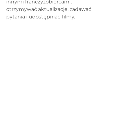
innymi franczyzobiorcami, 
otrzymywać aktualizacje, zadawać 
pytania i udostępniać filmy.
Regulamin DobEdu
Polityka Prywatności
Zasady Zwrotu / Anulowania Zamówień
Regulamin reklamacji
O nas
Do pobrania
RODO
Ewaluacja
Nasza akredytacja
Standardy Ochrony Małoletnich CE DobEdu