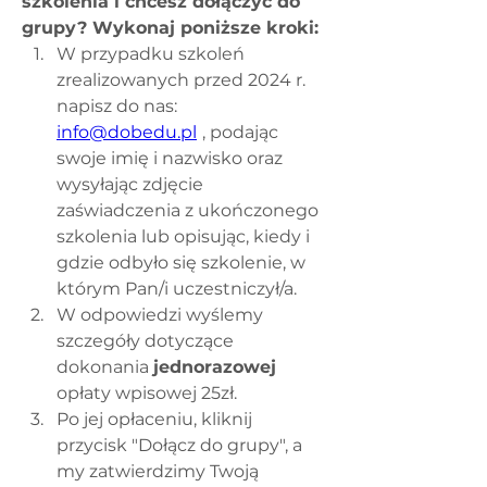
szkolenia i chcesz dołączyć do 
grupy? Wykonaj poniższe kroki:
W przypadku szkoleń 
zrealizowanych przed 2024 r. 
napisz do nas: 
info@dobedu.pl
, podając 
swoje imię i nazwisko oraz 
wysyłając zdjęcie 
zaświadczenia z ukończonego 
szkolenia lub opisując, kiedy i 
gdzie odbyło się szkolenie, w 
którym Pan/i uczestniczył/a.
W odpowiedzi wyślemy 
szczegóły dotyczące 
dokonania 
jednorazowej 
opłaty wpisowej 25zł. 
Po jej opłaceniu, kliknij 
przycisk "Dołącz do grupy", a 
my zatwierdzimy Twoją 