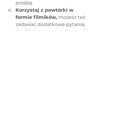
prośbę.
Korzystaj z powtórki w 
formie filmików, 
możesz też 
zadawać dodatkowe pytania, 
dzielić się swoimi realizacjami i 
pomysłami na zabawy do tego 
szkolenia i korzystać ze 
wszystkich aktualizacji.
Regulamin DobEdu
Polityka Prywatności
Zasady Zwrotu / Anulowania Zamówień
Regulamin reklamacji
O nas
Do pobrania
RODO
Ewaluacja