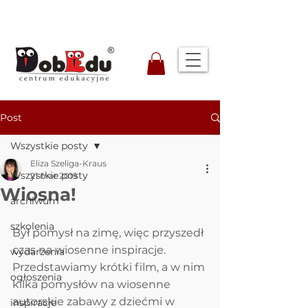
Post
Wszystkie posty
Eliza Szeliga-Kraus
Wszystkie posty
21 mar 2019
Wiosna!
archiwum
szkolenia
Był pomysł na zimę, więc przyszedł 
czas na wiosenne inspiracje. 
wydarzenia
Przedstawiamy krótki film, a w nim 
ogłoszenia
kilka pomysłów na wiosenne 
autorskie zabawy z dziećmi w 
inspiracje