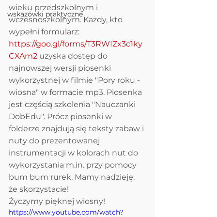
wieku przedszkolnym i 
wskazówki praktyczne
wczesnoszkolnym. Każdy, kto 
wypełni formularz: 
https://goo.gl/forms/T3RWIZx3c1ky
CXAm2
 uzyska dostęp do 
najnowszej wersji piosenki 
wykorzystnej w filmie "Pory roku - 
wiosna" w formacie mp3. Piosenka 
jest częścią szkolenia "Nauczanki 
DobEdu". Prócz piosenki w 
folderze znajdują się teksty zabaw i 
nuty do prezentowanej 
instrumentacji w kolorach nut do 
wykorzystania m.in. przy pomocy 
bum bum rurek. Mamy nadzieję, 
że skorzystacie! 
Życzymy pięknej wiosny!
https://www.youtube.com/watch?