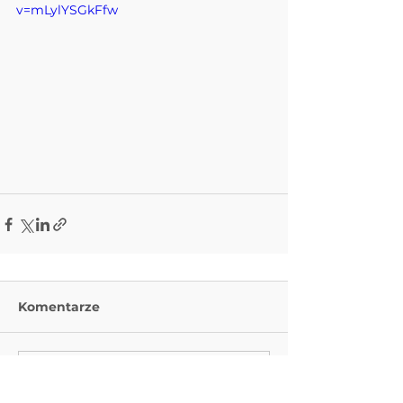
v=mLylYSGkFfw
Komentarze
Napisz komentarz...