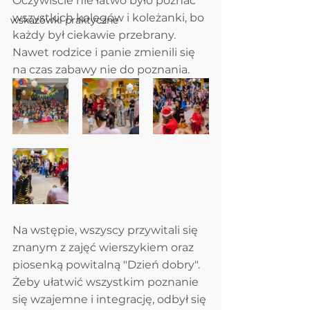
Oczywiście nie łatwo było poznać 
wszystkich kolegów i koleżanki, bo 
wskazówki praktyczne
każdy był ciekawie przebrany. 
Nawet rodzice i panie zmienili się 
na czas zabawy nie do poznania.
Na wstępie, wszyscy przywitali się 
znanym z zajęć wierszykiem oraz 
piosenką powitalną "Dzień dobry". 
Żeby ułatwić wszystkim poznanie 
się wzajemne i integrację, odbył się 