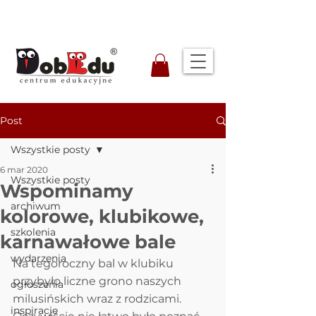
Post
Wszystkie posty
6 mar 2020
Wszystkie posty
Wspominamy
archiwum
kolorowe, klubikowe,
szkolenia
karnawałowe bale
wydarzenia
Na tegoroczny bal w klubiku 
przybyło liczne grono naszych 
ogłoszenia
milusińskich wraz z rodzicami. 
inspiracje