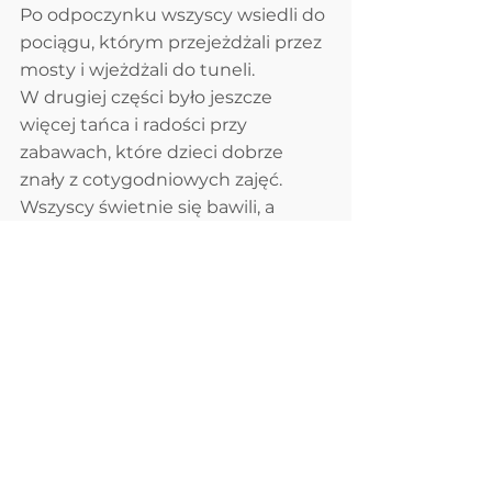
Po odpoczynku wszyscy wsiedli do 
pociągu, którym przejeżdżali przez 
mosty i wjeżdżali do tuneli. 
W drugiej części było jeszcze 
więcej tańca i radości przy 
zabawach, które dzieci dobrze  
znały z cotygodniowych zajęć. 
Wszyscy świetnie się bawili, a 
niektórym ciężko było się 
pożegnać i wrócić do codzienności 
dlatego jeszcze chwilę brykali pod 
okiem rodziców na sali balowej.
Komentarze