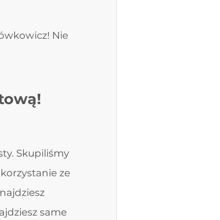
rówkowicz! Nie 
etową!
ty. Skupiliśmy 
korzystanie ze 
najdziesz 
ajdziesz same 