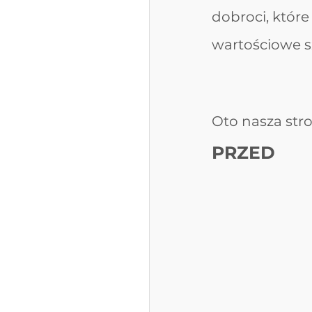
dobroci, któr
wartościowe szk
Oto nasza str
PRZED 