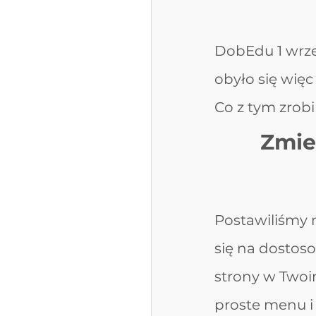
DobEdu 1 wrześ
obyło się więc
Co z tym zrobi
Zmie
Postawiliśmy n
się na dostoso
strony w Twoi
proste menu i