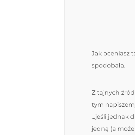
Jak oceniasz t
spodobała. 
Z tajnych źród
tym napiszemy
...jeśli jedna
jedną (a może 