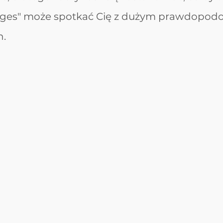
nges" może spotkać Cię z dużym prawdopod
n.