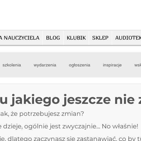
A NAUCZYCIELA
BLOG
KLUBIK
SKLEP
AUDIOTE
szkolenia
wydarzenia
ogłoszenia
inspiracje
wsk
 jakiego jeszcze nie 
ak, że potrzebujesz zmian? 
e dzieje, ogólnie jest zwyczajnie... No właśnie! 
e, dlatego zaczynasz się zastanawiać, co by tu