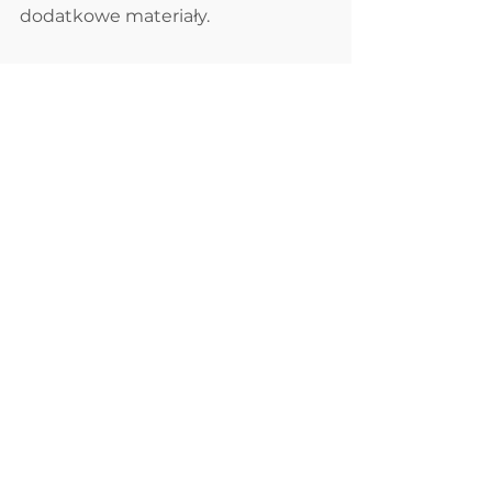
dodatkowe materiały.
Udanej zabawy!
Komentarze
Napisz komentarz...
Regulamin DobEdu
Polityka Prywatności
Zasady Zwrotu / Anulowania Zamówień