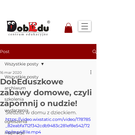
Post
Wszystkie posty
16 mar 2020
Wszystkie posty
DobEduszkowe
archiwum
zabawy domowe, czyli
szkolenia
zapomnij o nudzie!
wydarzenia
Siedzisz w domu z dzieckiem. 
https://video.wixstatic.com/video/178785
ogłoszenia
_82eabfa712f342cdb9483c281ef8e542/72
0p/mp4/file.mp4
inspiracje