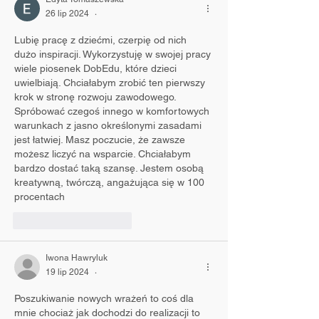
26 lip 2024
•
Lubię pracę z dziećmi, czerpię od nich 
dużo inspiracji. Wykorzystuję w swojej pracy 
wiele piosenek DobEdu, które dzieci 
uwielbiają. Chciałabym zrobić ten pierwszy 
krok w stronę rozwoju zawodowego. 
Spróbować czegoś innego w komfortowych 
warunkach z jasno określonymi zasadami 
jest łatwiej. Masz poczucie, że zawsze 
możesz liczyć na wsparcie. Chciałabym 
bardzo dostać taką szansę. Jestem osobą 
kreatywną, twórczą, angażująca się w 100 
procentach
Polub
Odpowiedz
Iwona Hawryluk
19 lip 2024
•
Poszukiwanie nowych wrażeń to coś dla 
mnie chociaż jak dochodzi do realizacji to 