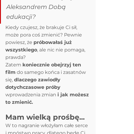
Aleksandrem Dobą 
edukacji? 
Kiedy czujesz, że brakuje Ci sił, 
może pora coś zmienić? Pewnie 
powiesz, że 
próbowałaś już 
wszystkiego
, ale nic nie pomaga, 
prawda?
Zatem 
koniecznie obejrzyj ten 
film
 do samego końca i zasatnów 
się, 
dlaczego zawiodły 
dotychczasowe próby
wprowadzenia zmian 
i jak możesz 
to zmienić.
Mam wielką prośbę...
W to nagranie włożyłam całe serce 
i mnóstwo pracy, dlatego będę Ci 