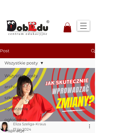
Post
Wszystkie posty
Wszystkie posty
archiwum
szkolenia
wydarzenia
ogłoszenia
Eliza Szeliga-Kraus
17 lip 2024
inspiracje