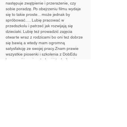
następuje zwątpienie i przerażenie, czy 
sobie poradzę. Po obejrzeniu filmu wydaje 
się to takie proste... może jednak by 
spróbować..... Lubię pracować w 
przedszkolu i patrzeć jak rozwijają się 
dzieciaki. Lubię też prowadzić zajęcia 
otwarte wraz z rodzicami bo oni też dobrze 
się bawią a wtedy mam ogromną 
satysfakcję ze swojej pracy.Znam prawie 
wszystkie piosenki i szkolenia z DobEdu 
łączę z różnymi metodami i technikami 
pracy. Ciągle szukam…
Pokaż więcej
Polub
Odpowiedz
Eliza Szeliga-Kraus
22 lip 2024
Odpowiada osobie:
Iwona Hawryluk
Super :) Bardzo dziękuję za komentarz i 
mam dobre przeczucia, co do tych 