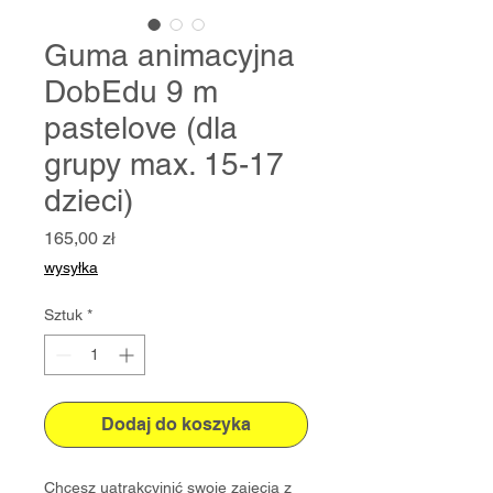
Guma animacyjna
DobEdu 9 m
pastelove (dla
grupy max. 15-17
dzieci)
Cena
165,00 zł
wysyłka
Sztuk
*
Dodaj do koszyka
Chcesz uatrakcyjnić swoje zajęcia z