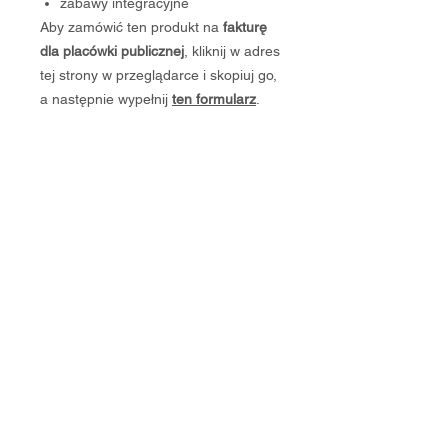
zabawy integracyjne
Aby zamówić ten produkt na
fakturę
dla placówki publicznej
, kliknij w adres
tej strony w przeglądarce i skopiuj go,
a następnie wypełnij
ten formularz
.
Najniższa cena z ostatnich 30
dni: 159 zł
Regulamin DobEdu
Polityka Prywatności
Zasady Zwrotu / Anulowania Zamówień
Regulamin reklamacji
O nas
Do pobrania