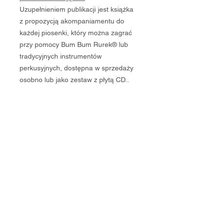
Uzupełnieniem publikacji jest książka
z propozycją akompaniamentu do
każdej piosenki, który można zagrać
przy pomocy Bum Bum Rurek® lub
tradycyjnych instrumentów
perkusyjnych, dostępna w sprzedaży
osobno lub jako zestaw z płytą CD..
Najniższa cena z ostatnich 30
dni: 35 zł
Regulamin DobEdu
Polityka Prywatności