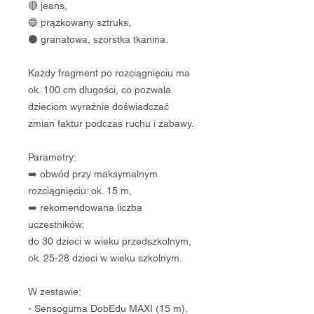
🔴 jeans,
🔵 prążkowany sztruks,
⚫️ granatowa, szorstka tkanina.
Każdy fragment po rozciągnięciu ma
ok. 100 cm długości, co pozwala
dzieciom wyraźnie doświadczać
zmian faktur podczas ruchu i zabawy.
Parametry:
➡️ obwód przy maksymalnym
rozciągnięciu: ok. 15 m,
➡️ rekomendowana liczba
uczestników:
do 30 dzieci w wieku przedszkolnym,
ok. 25-28 dzieci w wieku szkolnym.
W zestawie:
- Sensoguma DobEdu MAXI (15 m),