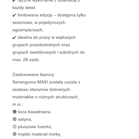
✔️ ręczne wykonanie z dbałością o
każdy detal,
✔️ limitowana edycja – dostępna tylko
sezonowo, w pojedynczych
egzemplarzach,
✔️ idealna do pracy w większych
grupach przedszkolnych oraz
grupach świetlicowych i szkolnych do
max. 28 osób.
Zastosowane tkaniny:
Sensoguma MAXI została uszyta z
zestawu starannie dobranych
materiałów o różnych strukturach,
m.in.:
🟠 kora bawełniana,
🟢 satyna,
🟡 pluszowe futerko,
🟣 miękki materiał minky,