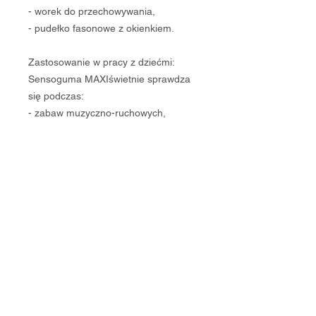
- worek do przechowywania,
- pudełko fasonowe z okienkiem.
Zastosowanie w pracy z dziećmi:
Sensoguma MAXIświetnie sprawdza
się podczas:
- zabaw muzyczno-ruchowych,
- ćwiczeń integracji sensorycznej,
- zajęć wspierających koncentrację i
współpracę,
- tańca,
- aktywności rozwijających motorykę
dużą,
- zabaw wyciszających i regulujących
emocje.
Przy jej pomocy zrealizujesz
większość zabaw z publikacji