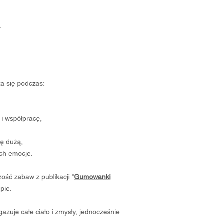
,
a się podczas:
 i współpracę,
kę dużą,
ych emocje.
zość zabaw z publikacji "
Gumowanki
pie.
żuje całe ciało i zmysły, jednocześnie