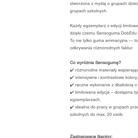
stworzona z myślą o grupach dziec
grupach szkolnych.
Każdy egzemplarz z edycji limitow
dzięki czemu Sensoguma DobEdu m
To nie tylko guma animacyjna — to 
odkrywania różnorodnych faktur.
Co wyróżnia Sensogumę?
✔️ różnorodne materiały wspierają
✔️ intensywne i kontrastowe kolory,
✔️ ręczne wykonanie z dbałością o 
✔️ limitowana edycja – dostępna t
egzemplarzach,
✔️ idealna do pracy w grupach prz
szkolnych do max. 20 osób.
Zastosowane tkaniny: