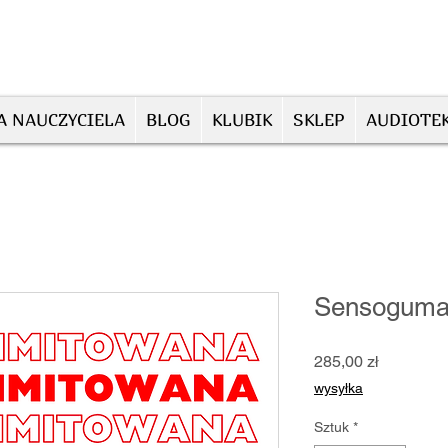
A NAUCZYCIELA
BLOG
KLUBIK
SKLEP
AUDIOTE
Sensoguma
Cena
285,00 zł
wysyłka
Sztuk
*