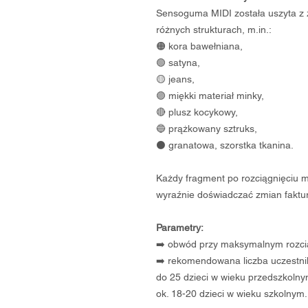
Sensoguma MIDI została uszyta z 
różnych strukturach, m.in.:
🟠 kora bawełniana,
🟢 satyna,
🟡 jeans,
🟣 miękki materiał minky,
🔴 plusz kocykowy,
🔵 prążkowany sztruks,
⚫️ granatowa, szorstka tkanina.
Każdy fragment po rozciągnięciu m
wyraźnie doświadczać zmian faktu
Parametry:
➡️ obwód przy maksymalnym rozcią
➡️ rekomendowana liczba uczestni
do 25 dzieci w wieku przedszkolny
ok. 18-20 dzieci w wieku szkolnym.