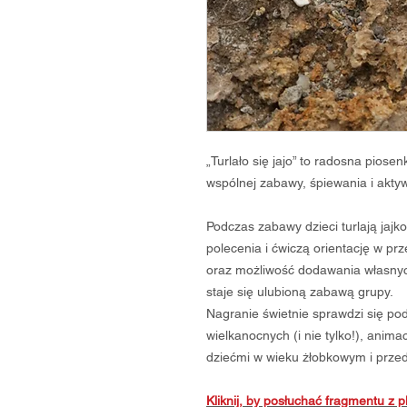
„Turlało się jajo” to radosna piose
wspólnej zabawy, śpiewania i akty
Podczas zabawy dzieci turlają jajk
polecenia i ćwiczą orientację w pr
oraz możliwość dodawania własnyc
staje się ulubioną zabawą grupy.
Nagranie świetnie sprawdzi się po
wielkanocnych (i nie tylko!), anim
dziećmi w wieku żłobkowym i prze
Kliknij, by posłuchać fragmentu z pl