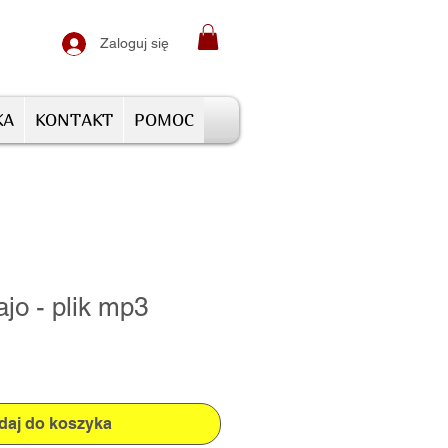
Zaloguj się
KA
KONTAKT
POMOC
jajo - plik mp3
daj do koszyka