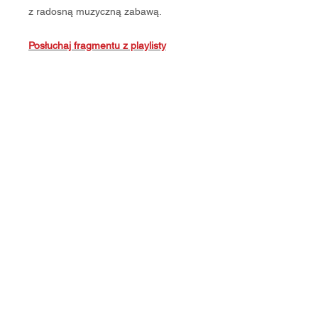
z radosną muzyczną zabawą.
Posłuchaj fragmentu z playlisty
Format:
plik mp3
Regulamin DobEdu
Polityka Prywatności
Zasady Zwrotu / Anulowania Zamówień
Regulamin reklamacji
O nas
Do pobrania
RODO