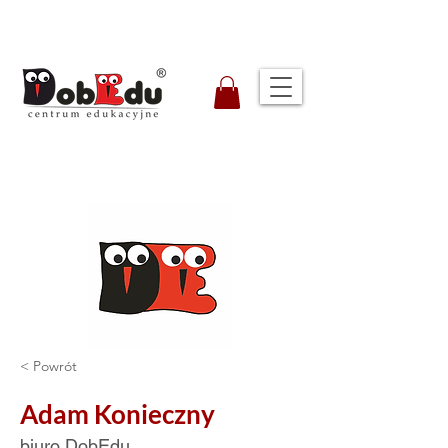
< Powrót
Adam Konieczny
biuro DobEdu