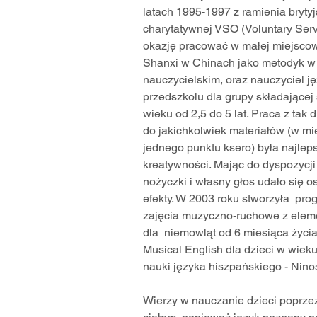
latach 1995-1997 z ramienia brytyjs
charytatywnej VSO (Voluntary Serv
okazję pracować w małej miejscowo
Shanxi w Chinach jako metodyk w
nauczycielskim, oraz nauczyciel j
przedszkolu dla grupy składającej s
wieku od 2,5 do 5 lat. Praca z tak
do jakichkolwiek materiałów (w mie
jednego punktu ksero) była najlep
kreatywności. Mając do dyspozycji 
nożyczki i własny głos udało się 
efekty. W 2003 roku stworzyła  pro
zajęcia muzyczno-ruchowe z eleme
dla  niemowląt od 6 miesiąca życia 
Musical English dla dzieci w wieku
nauki języka hiszpańskiego - Nino
Wierzy w nauczanie dzieci poprzez