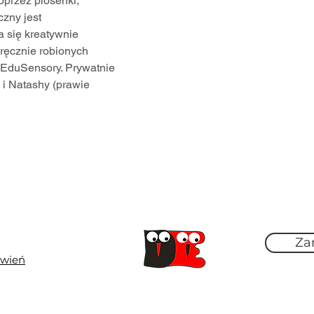
przez piosenki, 
zny jest 
 się kreatywnie 
 ręcznie robionych 
EduSensory. Prywatnie 
 i Natashy (prawie 
Za
ówień