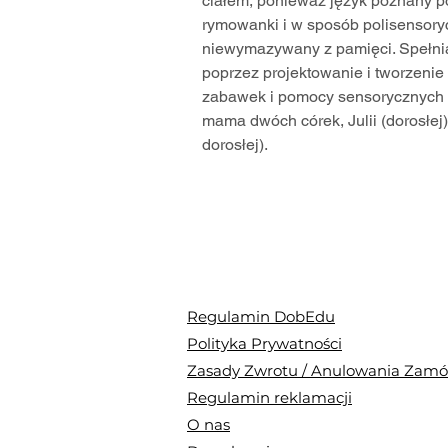
ciałem, ponieważ język poznany po
rymowanki i w sposób polisensoryc
niewymazywany z pamięci. Spełnia
poprzez projektowanie i tworzenie
zabawek i pomocy sensorycznych 
mama dwóch córek, Julii (dorosłej)
dorosłej).
Regulamin DobEdu
Polityka Prywatności
Zasady Zwrotu / Anulowania Zam
Regulamin reklamacji
O nas