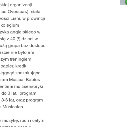
kiej organizacji 
ice Overseas) miała 
ści Lishi, w prowincji 
 kolegium 
ęzyka angielskiego w 
ię z 40 (!) dzieci w 
 dużą grupą bez dostępu 
ście nie było ani 
szym treningiem 
papier, kredki, 
osiągnąć zaskakujące 
gram Musical Babies - 
ntami multisensoryki 
do 3 lat,  program 
 3-6 lat, oraz program 
s Musicales.
 muzykę, ruch i całym 