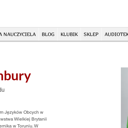
A NAUCZYCIELA
BLOG
KLUBIK
SKLEP
AUDIOTE
nbury
du
um Języków Obcych w 
wstwa Wielkiej Brytanii 
ernika w Toruniu. W 