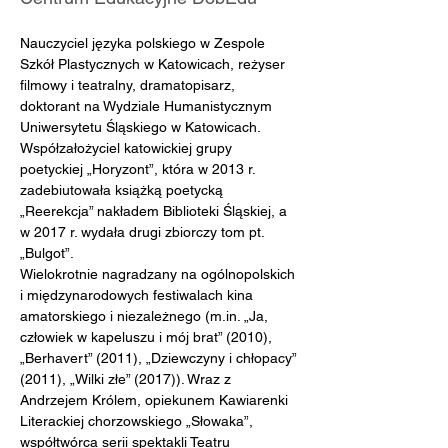
Nauczyciel języka polskiego w Zespole 
Szkół Plastycznych w Katowicach, reżyser 
filmowy i teatralny, dramatopisarz, 
doktorant na Wydziale Humanistycznym 
Uniwersytetu Śląskiego w Katowicach. 
Współzałożyciel katowickiej grupy 
poetyckiej „Horyzont”, która w 2013 r. 
zadebiutowała książką poetycką 
„Reerekcja” nakładem Biblioteki Śląskiej, a 
w 2017 r. wydała drugi zbiorczy tom pt. 
„Bulgot”.
Wielokrotnie nagradzany na ogólnopolskich 
i międzynarodowych festiwalach kina 
amatorskiego i niezależnego (
m.in
. „Ja, 
człowiek w kapeluszu i mój brat” (2010), 
„Berhavert” (2011), „Dziewczyny i chłopacy” 
(2011), „Wilki złe” (2017)). Wraz z 
Andrzejem Królem, opiekunem Kawiarenki 
Literackiej chorzowskiego „Słowaka”, 
współtwórca serii spektakli Teatru 