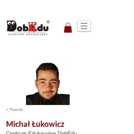
< Powrót
Michał Łukowicz
Centrum Edukacyjne DobEdu