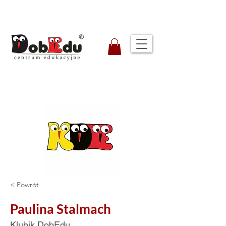
< Powrót
Paulina Stalmach
Klubik DobEdu