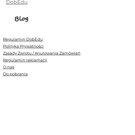
DobEdu
Regulamin DobEdu
Polityka Prywatności
Zasady Zwrotu / Anulowania Zamówień
Regulamin reklamacji
O nas
Do pobrania
RODO
Ewaluacja
Nasza akredytacja
Standardy Ochrony Małoletnich CE DobEdu
Zamów wycenę szkolenia