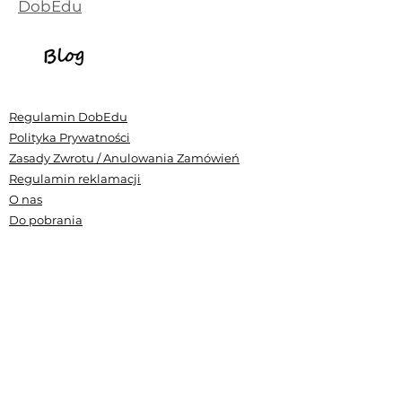
DobEdu
Regulamin DobEdu
Polityka Prywatności
Zasady Zwrotu / Anulowania Zamówień
Regulamin reklamacji
O nas
Do pobrania
RODO
Ewaluacja
Nasza akredytacja
Standardy Ochrony Małoletnich CE DobEdu
Zamów wycenę szkolenia