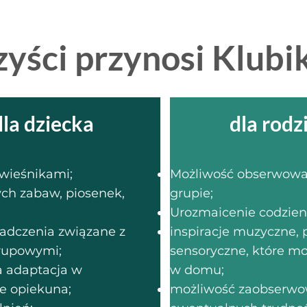
zyści przynosi Klub
dla dziecka
dla rodz
ówieśnikami;
Możliwość obserwowa
ch zabaw, piosenek,
grupie;
Urozmaicenie codzie
adczenia związane z
inspiracje muzyczne, p
grupowymi;
sensoryczne, które m
a adaptacja w
w domu;
e opiekuna;
możliwość zaobserwo