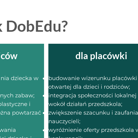
ik DobEdu?
iców
dla placówki
nia dziecka w
budowanie wizerunku placówki
otwartej dla dzieci i rodziców;
nnych zabaw;
integracja społeczności lokalnej
lastyczne i
wokół działań przedszkola;
ożna powtarzać
zwiększenie szacunku i zaufani
nauczycieli;
wania
wyróżnienie oferty przedszkola