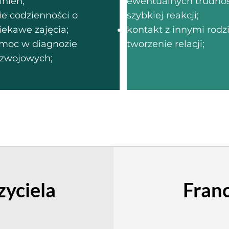
lnień;
ewentualnych trudnośc
e codzienności o
szybkiej reakcji;
iekawe zajęcia;
kontakt z innymi rodz
moc w diagnozie
tworzenie relacji;
ozwojowych;
zyciela
Fran