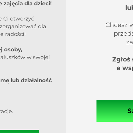
ajęcia dla dzieci!
lu
e Ci otworzyć
Chcesz 
 zorganizować dla
przeds
e radości!
za
j osoby,
maluszków w swojej
Zgłoś 
a ws
rmę lub działalność
S
tacje.