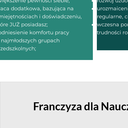
większenie pewności siebie;
rozwój uzdo
raca dodatkowa, bazująca na
urozmaiceni
miejętnościach i doświadczeniu,
regularne, c
tóre JUŻ posiadasz;
wczesna po
odniesienie komfortu pracy
trudności r
 najmłodszych grupach
rzedszkolnych;
Franczyza dla Nauc