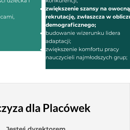
i dziecka i
konkurencji;
zwiększenie szansy na owocną
icami,
rekrutację, zwłaszcza w oblicz
demograficznego;
budowanie wizerunku lidera
adaptacji;
zwiększenie komfortu pracy
nauczycieli najmłodszych grup;
czyza dla Placówek
Jesteś dyrektorem