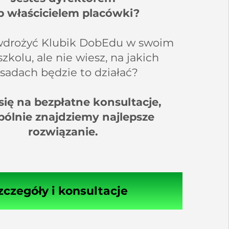
b właścicielem placówki?
wdrożyć Klubik DobEdu w swoim
zkolu, ale nie wiesz, na jakich
sadach będzie to działać?
się na bezpłatne konsultacje,
pólnie znajdziemy najlepsze
rozwiązanie.
zczegóły i konsultacje