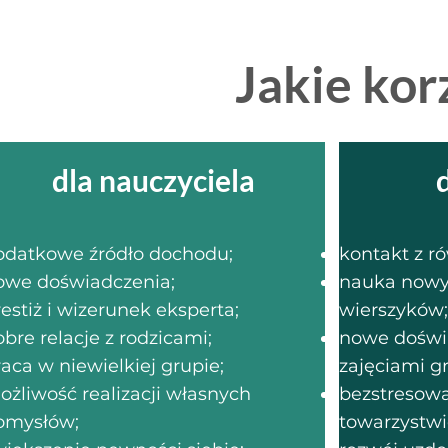
Jakie kor
dla nauczyciela
odatkowe źródło dochodu;
kontakt z r
owe doświadczenia;
nauka nowy
estiż i wizerunek eksperta;
wierszyków;
bre relacje z rodzicami;
nowe doświ
aca w niewielkiej grupie;
zajęciami 
ożliwość realizacji własnych
bezstresow
omysłów;
towarzystwi