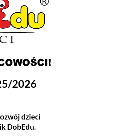
COWOŚCI!
025/2026
ozwój dzieci
bik DobEdu.