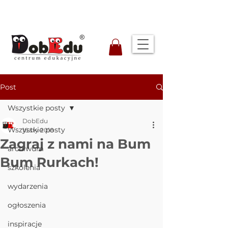
Post
Wszystkie posty
DobEdu
Wszystkie posty
16 sty 2018
Zagraj z nami na Bum
archiwum
Bum Rurkach!
szkolenia
wydarzenia
ogłoszenia
inspiracje