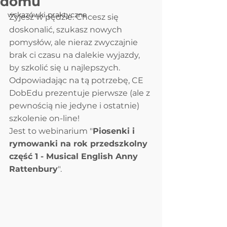
domu
wskazówki praktyczne
Żyjesz w pędzie. Chcesz się 
doskonalić, szukasz nowych 
pomysłów, ale nieraz zwyczajnie 
brak ci czasu na dalekie wyjazdy, 
by szkolić się u najlepszych. 
Odpowiadając na tą potrzebę, CE 
DobEdu prezentuje pierwsze (ale z 
pewnością nie jedyne i ostatnie) 
szkolenie on-line!
Jest to webinarium "
Piosenki i 
rymowanki na rok przedszkolny 
część 1 - Musical English Anny 
Rattenbury
".