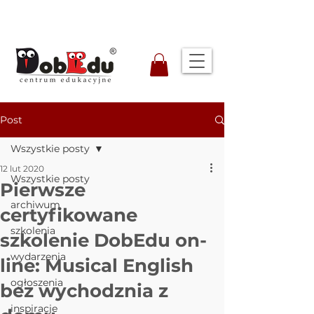
Post
Wszystkie posty
12 lut 2020
Wszystkie posty
Pierwsze
archiwum
certyfikowane
szkolenia
szkolenie DobEdu on-
wydarzenia
line: Musical English
ogłoszenia
bez wychodznia z
inspiracje