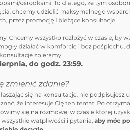
bami/ośrodkami. To dlatego, że tym osobom
ęcia, chcemy udzielić maksymalnego wsparci
h, przez promocję i bieżące konsultacje.
iny. Chcemy wszystko rozłożyć w czasie, by w
mogły działać w komforcie i bez pośpiechu, d
konsultacje zbieramy 
ierpnia, do godz. 23:59.
 zmienić zdanie?
łaszając się na konsultacje, nie podpisujesz 
 znać, że interesuje Cię ten temat. Po otrzyma
ówimy się na rozmowę, w czasie której uzysk
szystkie wątpliwości i pytania, 
aby móc po
 siebie decyzję
.