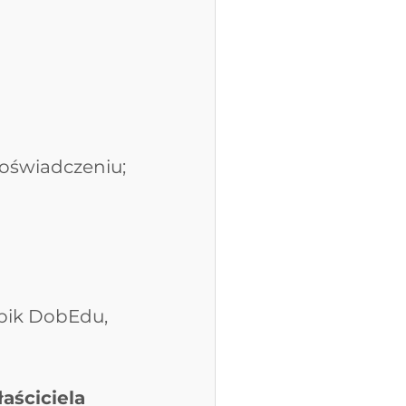
doświadczeniu;
 
bik DobEdu, 
aściciela 