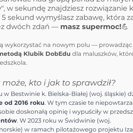
, w sekundę znajdziesz rozwiązanie k
 w 5 sekund wymyślasz zabawę, która 
Bez dwóch zdań — 
masz supermoc!
💪
ją wykorzystać na nowym polu — prowadząc
metodą Klubik DobEdu
 dla maluszków, które
edszkola. 
może, kto i jak to sprawdził?
w Bestwinie k. Bielska-Białej (woj. śląskie) dz
e od 2016 roku
. W tym czasie te niepowtarzal
 sobie doskonałą opinię i wypuściły w przedsz
entów
. W 2023 roku w Świdwinie (woj. 
rskie) w ramach pilotażowego projektu Iza