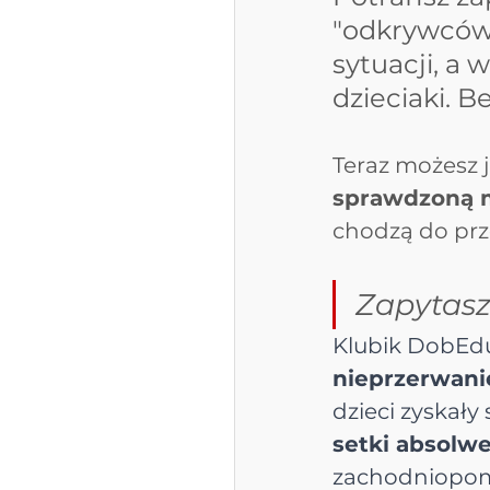
"odkrywców"
sytuacji, a
dzieciaki. 
Teraz możesz 
sprawdzoną 
chodzą do prz
Zapytasz 
Klubik DobEdu 
nieprzerwani
dzieci zyskały
setki absolw
zachodniopomo