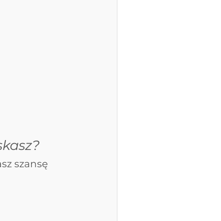
skasz?
sz szansę 