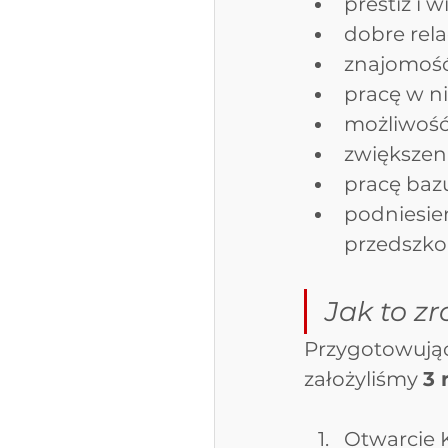
prestiż i 
dobre rela
znajomość
pracę w ni
możliwość
zwiększeni
pracę baz
podniesie
przedszko
Jak to zr
Przygotowując
założyliśmy 
3 
Otwarcie 