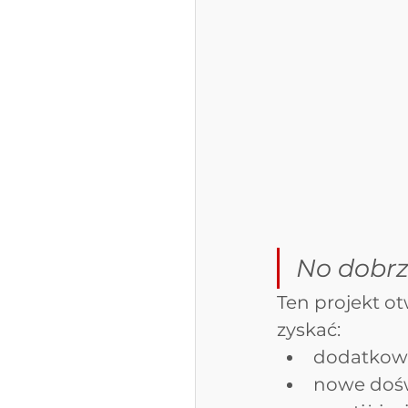
No dobrz
Ten projekt o
zyskać:
dodatkowe
nowe dośw