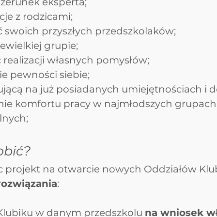
wizerunek eksperta;
cje z rodzicami;
 swoich przyszłych przedszkolaków;
ewielkiej grupie;
 realizacji własnych pomysłów;
e pewności siebie;
ującą na już posiadanych umiejętnościach i 
nie komfortu pracy w najmłodszych grupach
lnych;
obić?
 projekt na otwarcie nowych Oddziałów Klu
rozwiązania
:
Klubiku w danym przedszkolu 
na wniosek wł