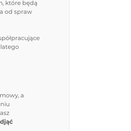
, które będą 
a od spraw 
spółpracujące 
latego 
umowy, a 
niu 
asz 
djąć 