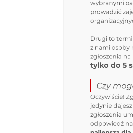
wybranymi oso
prowadzić zaj
organizacyjnyc
Drugi to term
z nami osoby 
zgłoszenia na 
tylko do 5 s
Czy mogę
Oczywiście! Zg
jedynie dajesz
zgłoszenia um
odpowiedź na w
najlepszą dla