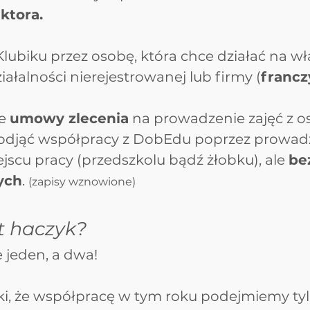
ktora.
lubiku przez osobę, która chce działać na wł
ałalności nierejestrowanej lub firmy (
francz
e 
umowy zlecenia
 na prowadzenie zajęć z os
podjąć współpracy z DobEdu poprzez prowadz
scu pracy (przedszkolu bądź żłobku), ale 
be
ych
. 
(zapisy wznowione)
st haczyk?
e jeden, a dwa!
aki, że współpracę w tym roku podejmiemy tyl