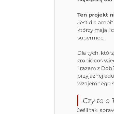
Ten projekt n
Jest dla ambit
którzy mają i 
supermoc. 
Dla tych, którz
zrobić coś wię
i razem z Dob
przyjaznej ed
wzajemnego sz
Czy to o 
Jeśli tak, sp