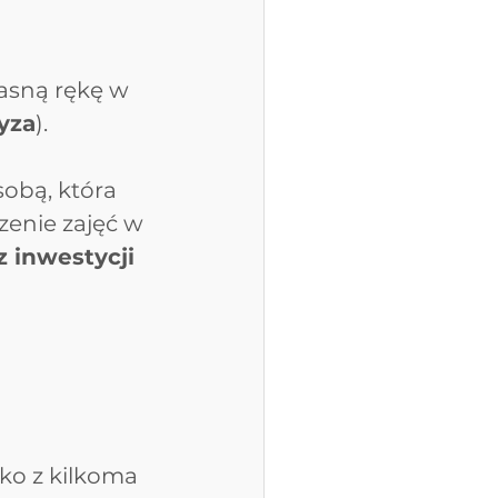
asną rękę w 
yza
).
obą, która 
enie zajęć w 
z inwestycji 
ko z kilkoma 