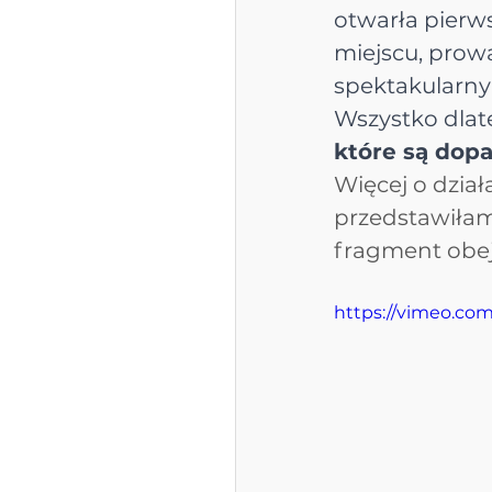
otwarła pierw
miejscu, prowa
spektakularn
Wszystko dlate
które są dopa
Więcej o dział
przedstawiłam
fragment obej
https://vimeo.co