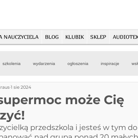
A NAUCZYCIELA
BLOG
KLUBIK
SKLEP
AUDIOTE
szkolenia
wydarzenia
ogłoszenia
inspiracje
wsk
Kraus
1 sie 2024
supermoc może Cię
zyć!
ycielką przedszkola i jesteś w tym do
apanować nad grupą ponad 20 małych