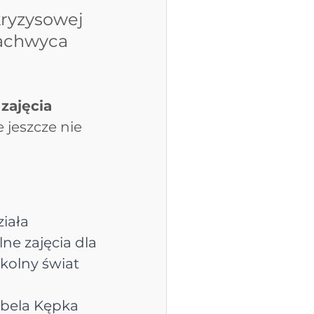
ryzysowej 
zachwyca 
 
zajęcia 
 jeszcze nie 
iała 
ne zajęcia dla 
kolny świat 
bela Kępka 