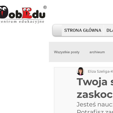
STRONA GŁÓWNA
DL
Wszystkie posty
archiwum
Eliza Szeliga-
Twoja 
zaskoc
Jesteś naucz
Potrafisz z