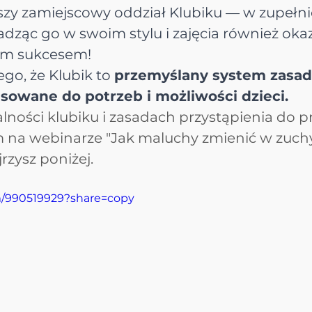
szy zamiejscowy oddział Klubiku — w zupełn
dząc go w swoim stylu i zajęcia również okaza
ym sukcesem!
go, że Klubik to 
przemyślany system zasad
sowane do potrzeb i możliwości dzieci.
alności klubiku i zasadach przystąpienia do p
 na webinarze "Jak maluchy zmienić w zuchy
rzysz poniżej.
m/990519929?share=copy