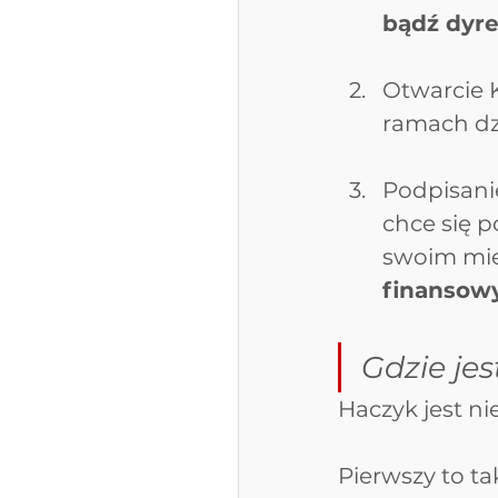
bądź dyre
Otwarcie K
ramach dzi
Podpisani
chce się 
swoim miej
finansow
Gdzie je
Haczyk jest ni
Pierwszy to t