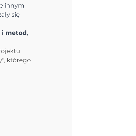
ie innym 
ły się 
 i metod
, 
rojektu 
", którego 