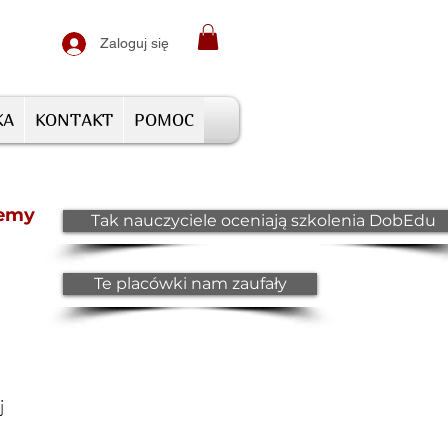
Zaloguj się
KA
KONTAKT
POMOC
jemy
Tak nauczyciele oceniają szkolenia DobEdu
Te placówki nam zaufały
j