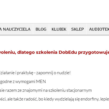
A NAUCZYCIELA
BLOG
KLUBIK
SKLEP
AUDIOTE
oleniu, dlatego szkolenia DobEdu przygotowu
ziałanie i praktykę - zapomnij o nudzie!
e zgodne z wymogami MEN
apisie razem ze znajomymi na szkoleniu stacjonarnym
ci, ale także radość, bo kiedy wydzielają się endorfiny, lepie