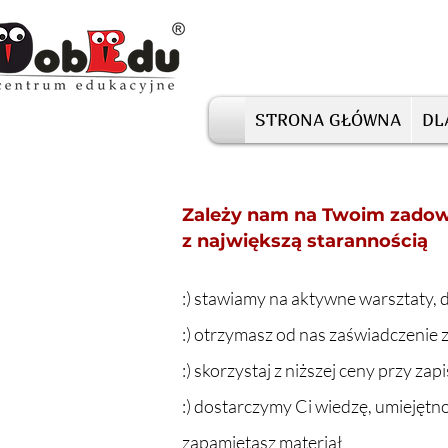
STRONA GŁÓWNA
DL
Zależy nam na Twoim zadow
z największą starannością
:) stawiamy na aktywne warsztaty, d
:) otrzymasz od nas zaświadczeni
:) skorzystaj z niższej ceny przy z
:) dostarczymy Ci wiedzę, umiejętnoś
zapamiętasz materiał