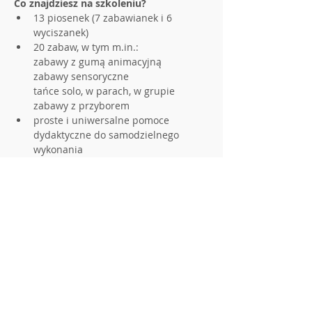
Co znajdziesz na szkoleniu?
13 piosenek (7 zabawianek i 6 
wyciszanek)
20 zabaw, w tym m.in.:

zabawy z gumą animacyjną

zabawy sensoryczne

tańce solo, w parach, w grupie

zabawy z przyborem
proste i uniwersalne pomoce 
dydaktyczne do samodzielnego 
wykonania
Pokaż więcej
Udostępnij to wydarzenie
Regulamin DobEdu