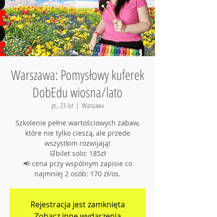
Warszawa: Pomysłowy kuferek
DobEdu wiosna/lato
pt., 23 lut
  |  
Warszawa
Szkolenie pełne wartościowych zabaw,
które nie tylko cieszą, ale przede
wszystkim rozwijają!
🛒bilet solo: 185zł
📢 cena przy wspólnym zapisie co
najmniej 2 osób: 170 zł/os.
Rejestracja jest zamknięta
Zobacz inne wydarzenia