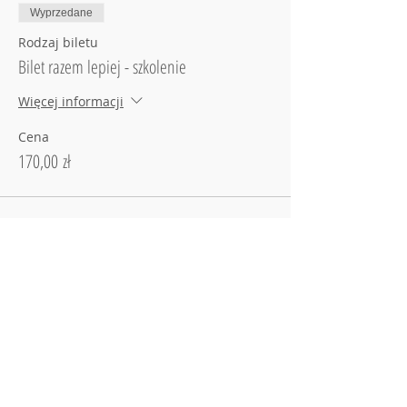
Wyprzedane
Rodzaj biletu
Bilet razem lepiej - szkolenie
Więcej informacji
Cena
170,00 zł
Sprzedaż zakończona
Rodzaj biletu
Bilet indywidualny - szkolenie
Więcej informacji
Cena
185,00 zł