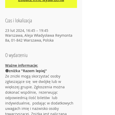
Czas i lokalizacja
23 lut 2024, 16:45 – 19:45
Warszawa, Aleja Władysława Reymonta
8a, 01-842 Warszawa, Polska
O wydarzeniu
Ważne informacje:
🟡zniżka "Razem lepiej"
Ze zniżki mogą skorzystać osoby 
zgłaszające się  we dwójkę lub w 
większej grupie. Zgłoszenia można 
dokonać wspólnie,  rezerwując 
odpowiednią ilość biletów  lub 
indywidualnie,  podając w dodatkowych 
uwagach imię i nazwisko osoby 
towarzyszącej. Zniżka jest naliczana 