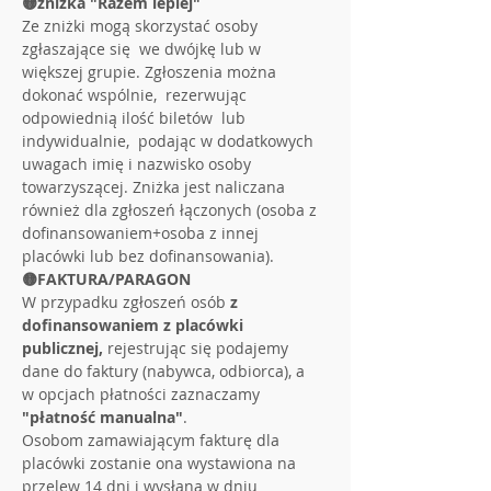
🟡zniżka "Razem lepiej"
Ze zniżki mogą skorzystać osoby 
zgłaszające się  we dwójkę lub w 
większej grupie. Zgłoszenia można 
dokonać wspólnie,  rezerwując 
odpowiednią ilość biletów  lub 
indywidualnie,  podając w dodatkowych 
uwagach imię i nazwisko osoby 
towarzyszącej. Zniżka jest naliczana 
również dla zgłoszeń łączonych (osoba z 
dofinansowaniem+osoba z innej 
placówki lub bez dofinansowania).
🟡FAKTURA/PARAGON
W przypadku zgłoszeń osób 
z 
dofinansowaniem z placówki 
publicznej,
 rejestrując się podajemy 
dane do faktury (nabywca, odbiorca), a 
w opcjach płatności zaznaczamy 
"płatność manualna"
.
Osobom zamawiającym fakturę dla 
placówki zostanie ona wystawiona na 
przelew 14 dni i wysłana w dniu 