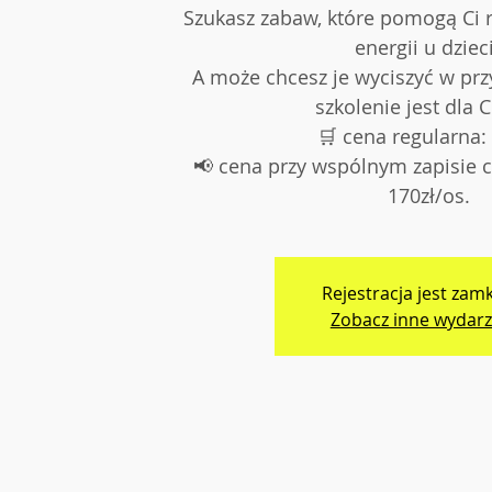
Szukasz zabaw, które pomogą Ci
energii u dziec
A może chcesz je wyciszyć w pr
szkolenie jest dla C
🛒 cena regularna:
📢 cena przy wspólnym zapisie c
170zł/os.
Rejestracja jest zam
Zobacz inne wydarz