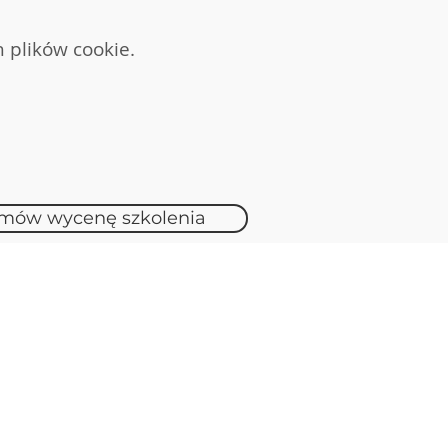
 plików cookie.
zne tańce solo, w
nania
konalenia nauczycieli
oma notes)
mów wycenę szkolenia
ormie szkoleniowej.
i zabawy, ale także
 Prócz wersji
wy nawet najbardziej