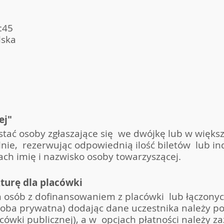
:45
lska
ej"
stać osoby zgłaszające się we dwójkę lub w większ
ie, rezerwując odpowiednią ilość biletów lub in
h imię i nazwisko osoby towarzyszącej.
turę dla placówki
 osób z dofinansowaniem z placówki lub łączonyc
ba prywatna) dodając dane uczestnika należy po
cówki publicznej), a w opcjach płatności należy za