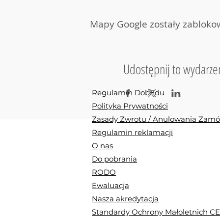
Co dadzą Ci "Wyciszan
Mapy Google zostały zablokow
13 piosenek (7 z
20 zabaw, w tym 
parach, w grupie
proste i uniwers
Udostępnij to wydarze
certyfikat uczwe
Centrum Edukac
płytę CD
Regulamin DobEdu
książkę z pisem 
Polityka Prywatności
możliwość darmow
Zasady Zwrotu / Anulowania Zam
Regulamin reklamacji
O nas
Pakiet zabaw został 
stonować nadmiar ene
Do pobrania
wokalnych, na płycie 
RODO
Szkolenie poprowadzi 
Ewaluacja
oporne towarzystwo. ;
Nasza akredytacja
Standardy Ochrony Małoletnich C