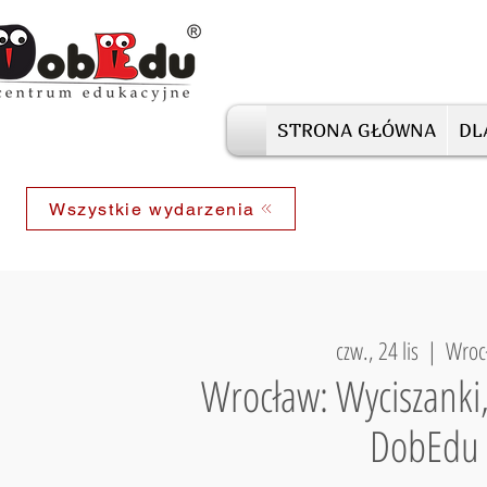
STRONA GŁÓWNA
DL
Wszystkie wydarzenia
czw., 24 lis
  |  
Wroc
Wrocław: Wyciszanki
DobEdu