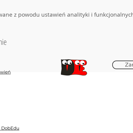
ki...zabawianki..."?
ane z powodu ustawień analityki i funkcjonalnych
abawianek i 6 wyciszanek)
m.in.: zabawy z gumą animacyjną zabawy sensoryc
 zabawy z przyborem
alne pomoce dydaktyczne do samodzielnego wyko
nie
stnictwa wydany przez akredytowaną placówkę dos
yjne DobEdu
zabaw i zapisem melodii w kolorowych nutach (chr
Za
ej powtórki szkolenia w formie filmików na platf
ówień
opracowany tak, by dostarczyć dzieciom radości 
rgii i wprowadzić w stan relaksu i wyciszenia
.
znalazły się również wersje instrumentalne.
Eliza Szeliga-Kraus, która potrafi porwać do zaba
)
E DobEdu