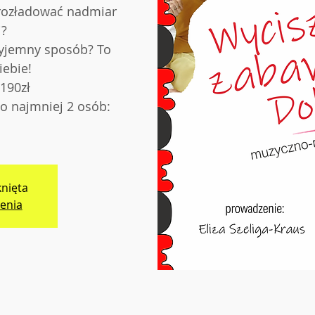
 rozładować nadmiar
i?
zyjemny sposób? To
iebie!
 190zł
o najmniej 2 osób:
knięta
enia