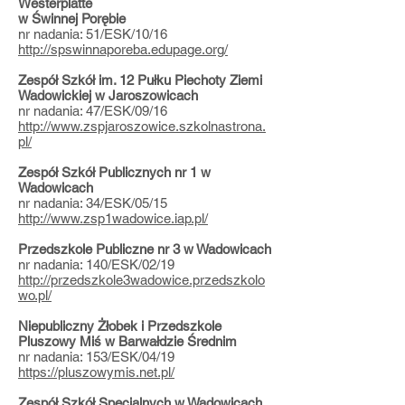
Westerplatte
w Świnnej Porębie
nr nadania: 51/ESK/10/16
http://spswinnaporeba.edupage.org/
Zespół Szkół im. 12 Pułku Piechoty Ziemi
Wadowickiej w Jaroszowicach
nr nadania: 47/ESK/09/16
http://www.zspjaroszowice.szkolnastrona.
pl/
Zespół Szkół Publicznych nr 1 w
Wadowicach
nr nadania: 34/ESK/05/15
http://www.zsp1wadowice.iap.pl/
Przedszkole Publiczne nr 3 w Wadowicach
nr nadania: 140/ESK/02/19
http://przedszkole3wadowice.przedszkolo
wo.pl/
Niepubliczny Żłobek i Przedszkole
Pluszowy Miś w Barwałdzie Średnim
nr nadania: 153/ESK/04/19
https://pluszowymis.net.pl/
Zespół Szkół Specjalnych w Wadowicach