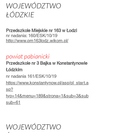
WOJEWÓDZTWO
ŁÓDZKIE
Przedszkole Miejskie nr 163 w Łodzi
nr nadania: 160/ESK/10/19
http://www.pm163lodz.wikom.pl/
powiat pabianicki
Przedszkole nr 3 Bajka w Konstantynowie
Łódzkim
nr nadania 161/ESK/10/19
https://www.konstantynow.pl/asp/pl_start.a
sp?
typ=14&menu=189&strona=1&sub=3&sub
sub=61
WOJEWÓDZTWO