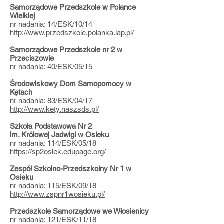
Samorządowe Przedszkole w Polance
Wielkiej
nr nadania: 14/ESK/10/14
http://www.przedszkole.polanka.iap.pl/
Samorządowe Przedszkole nr 2 w
Przeciszowie
nr nadania: 40/ESK/05/15
Środowiskowy Dom Samopomocy w
Kętach
nr nadania: 83/ESK/04/17
http://www.kety.naszsds.pl/
Szkoła Podstawowa Nr 2
im. Królowej Jadwigi w Osieku
nr nadania: 114/ESK/05/18
https://sp2osiek.edupage.org/
​Zespół Szkolno-Przedszkolny Nr 1 w
Osieku
nr nadania: 115/ESK/09/18
http://www.zspnr1wosieku.pl/
Przedszkole Samorządowe we Włosienicy
nr nadania: 121/ESK/11/18