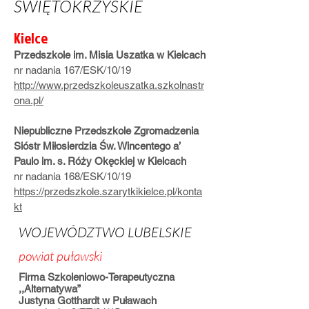
ŚWIĘTOKRZYSKIE
Kielce
Przedszkole im. Misia Uszatka w Kielcach
nr nadania 167/ESK/10/19
http://www.przedszkoleuszatka.szkolnastr
ona.pl/
Niepubliczne Przedszkole Zgromadzenia
Sióstr Miłosierdzia Św. Wincentego a’
Paulo im. s. Róży Okęckiej w Kielcach
nr nadania 168/ESK/10/19
https://przedszkole.szarytkikielce.pl/konta
kt
WOJEWÓDZTWO LUBELSKIE
powiat puławski
Firma Szkoleniowo-Terapeutyczna
,,Alternatywa”
Justyna Gotthardt w Puławach