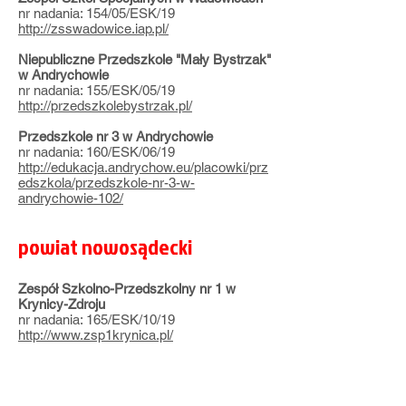
nr nadania: 154/05/ESK/19
http://zsswadowice.iap.pl/
Niepubliczne Przedszkole "Mały Bystrzak"
w Andrychowie
nr nadania: 155/ESK/05/19
http://przedszkolebystrzak.pl/
Przedszkole nr 3 w Andrychowie
nr nadania: 160/ESK/06/19
http://edukacja.andrychow.eu/placowki/prz
edszkola/przedszkole-nr-3-w-
andrychowie-102/
powiat nowosądecki
Zespół Szkolno-Przedszkolny nr 1 w
Krynicy-Zdroju
nr nadania: 165/ESK/10/19
http://www.zsp1krynica.pl/