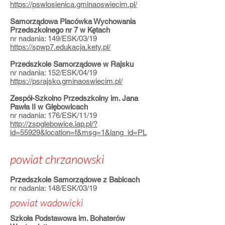
https://pswlosienica.gminaoswiecim.pl/
Samorządowa Placówka Wychowania
Przedszkolnego nr 7 w Kętach
nr nadania: 149/ESK/03/19
https://spwp7.edukacja.kety.pl/
Przedszkole Samorządowe w Rajsku
nr nadania: 152/ESK/04/19
https://psrajsko.gminaoswiecim.pl/
Zespół-Szkolno Przedszkolny im. Jana
Pawła II w Głębowicach
nr nadania: 176/ESK/11/19
http://zspglebowice.iap.pl/?
id=55929&location=f&msg=1&lang_id=PL
powiat chrzanowski
Przedszkole Samorządowe z Babicach
nr nadania: 148/ESK/03/19
powiat wadowicki
Szkoła Podstawowa im. Bohaterów