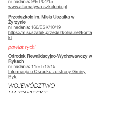
nr nadania: 9/ET/04/15
www.alternatywa-szkolenia.pl
Przedszkole im. Misia Uszatka w
Żyrzynie
nr nadania: 166/ESK/10/19
https://misuszatek.przedszkolna.net/konta
kt
powiat rycki
Ośrodek Rewalidacyjno-Wychowawczy w
Rykach
nr nadania: 11/ET/12/15
Informacje o Ośrodku ze strony Gminy
Ryki
WOJEWÓDZTWO
MAZOWIECKIE
Warszawa
Przedszkole nr 345 w Warszawie
nr nadania: 105/ESK/02/18
przedszkole345.waw.pl/