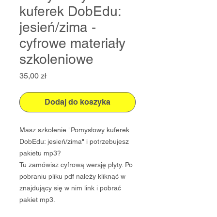
kuferek DobEdu:
jesień/zima -
cyfrowe materiały
szkoleniowe
Cena
35,00 zł
Dodaj do koszyka
Masz szkolenie "Pomysłowy kuferek
DobEdu: jesień/zima" i potrzebujesz
pakietu mp3?
Tu zamówisz cyfrową wersję płyty. Po
pobraniu pliku pdf należy kliknąć w
znajdujący się w nim link i pobrać
pakiet mp3.