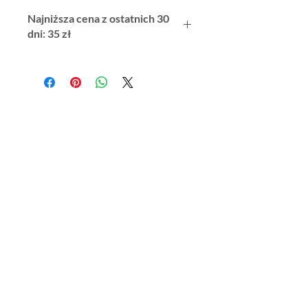
Najniższa cena z ostatnich 30
dni: 35 zł
Regulamin DobEdu
Polityka Prywatności
Zasady Zwrotu / Anulowania Zamówień
Regulamin reklamacji
O nas
Do pobrania
RODO
Ewaluacja
Nasza akredytacja
Standardy Ochrony Małoletnich CE DobEdu