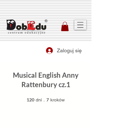
Zaloguj się
Musical English Anny
Rattenbury cz.1
120 dni
7 kroków
120
7
dni
kroków