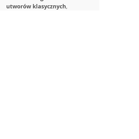
utworów klasycznych
, 
opracowane na:
🎭 gestykulację,
🌈 gumę animacyjną,
Pokaż więcej
Udostępnij to wydarzenie
Regulamin DobEdu
Polityka Prywatności
Zasady Zwrotu / Anulowania Zamówień
Regulamin reklamacji
O nas