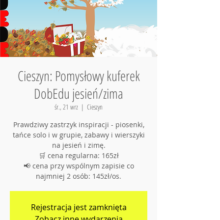
Cieszyn: Pomysłowy kuferek
DobEdu jesień/zima
śr., 21 wrz
  |  
Cieszyn
Prawdziwy zastrzyk inspiracji - piosenki,
tańce solo i w grupie, zabawy i wierszyki
na jesień i zimę.
🛒 cena regularna: 165zł
📢 cena przy wspólnym zapisie co
najmniej 2 osób: 145zł/os.
Rejestracja jest zamknięta
Zobacz inne wydarzenia