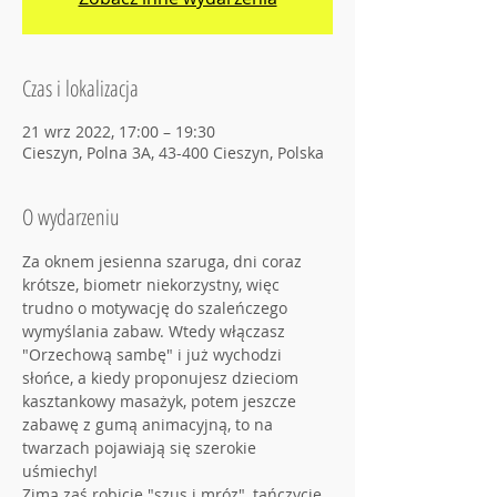
Czas i lokalizacja
21 wrz 2022, 17:00 – 19:30
Cieszyn, Polna 3A, 43-400 Cieszyn, Polska
O wydarzeniu
Za oknem jesienna szaruga, dni coraz 
krótsze, biometr niekorzystny, więc 
trudno o motywację do szaleńczego 
wymyślania zabaw. Wtedy włączasz 
"Orzechową sambę" i już wychodzi 
słońce, a kiedy proponujesz dzieciom 
kasztankowy masażyk, potem jeszcze 
zabawę z gumą animacyjną, to na 
twarzach pojawiają się szerokie 
uśmiechy! 
Zimą zaś robicie "szus i mróz", tańczycie 