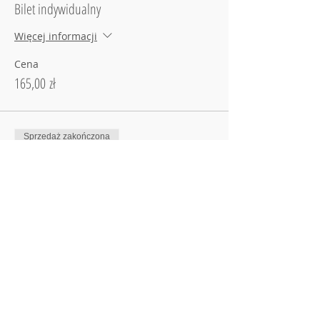
Bilet indywidualny
Więcej informacji
Cena
165,00 zł
Sprzedaż zakończona
Rodzaj biletu
Bilet razem lepiej
Więcej informacji
Cena
145,00 zł