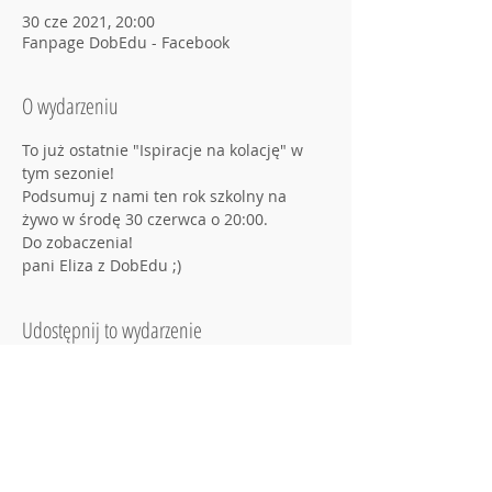
30 cze 2021, 20:00
Fanpage DobEdu - Facebook
O wydarzeniu
To już ostatnie "Ispiracje na kolację" w 
tym sezonie!
Podsumuj z nami ten rok szkolny na 
żywo w środę 30 czerwca o 20:00.
Do zobaczenia!
pani Eliza z DobEdu ;)
Udostępnij to wydarzenie
Regulamin DobEdu
Polityka Prywatności
Zasady Zwrotu / Anulowania Zamówień