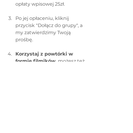
opłaty wpisowej 25zł. 
Po jej opłaceniu, kliknij 
przycisk "Dołącz do grupy", a 
my zatwierdzimy Twoją 
prośbę.
Korzystaj z powtórki w 
formie filmików, 
możesz też 
zadawać dodatkowe pytania, 
dzielić się swoimi realizacjami i 
pomysłami na zabawy do tego 
szkolenia i korzystać ze 
wszystkich aktualizacji.
Regulamin DobEdu
Polityka Prywatności