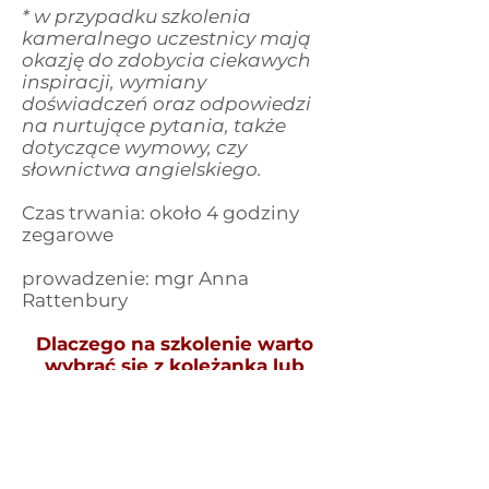
* w przypadku szkolenia
kameralnego uczestnicy mają
okazję do zdobycia ciekawych
inspiracji, wymiany
doświadczeń oraz odpowiedzi
na nurtujące pytania, także
dotyczące wymowy, czy
słownictwa angielskiego.
Czas trwania: około 4 godziny
zegarowe
prowadzenie: mgr Anna
Rattenbury
Dlaczego na szkolenie warto
wybrać się z koleżanką lub
kolegą pracującymi w tej
samej placówce?
Czytaj tutaj
*Płyta i przewodnik "Musical