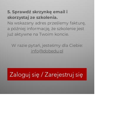
5. Sprawdź skrzynkę email i
skorzystaj ze szkolenia.
Na wskazany adres prześlemy fakturę,
a później informację, że szkolenie jest
już aktywne na Twoim koncie.
W razie pytań, jesteśmy dla Ciebie:
info@dobedu.pl
Zaloguj się / Zarejestruj się
Regulamin DobEdu
Polityka Prywatności
Zasady Zwrotu / Anulowania Zamówień