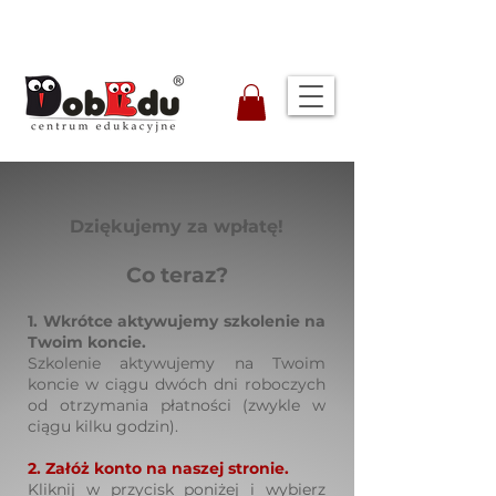
Dziękujemy za wpłatę!
Co teraz?
1.
Wkrótce aktywujemy szkolenie na
Twoim koncie.
Szkolenie aktywujemy na Twoim
koncie w ciągu dwóch dni roboczych
od otrzymania płatności (zwykle w
ciągu kilku godzin).
2. Załóż konto na naszej stronie.
Kliknij w przycisk poniżej i wybierz