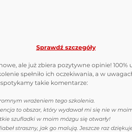
Sprawdź szczegóły
 nowe, ale już zbiera pozytywne opinie! 100%
zkolenie spełniło ich oczekiwania, a w uwagac
spotykamy takie komentarze:
romnym wrażeniem tego szkolenia. 
gencja to obszar, który wydawał mi się nie w moim
tkie szufladki w moim mózgu się otwarły! 
diabeł straszny, jak go malują. Jeszcze raz dziękuje