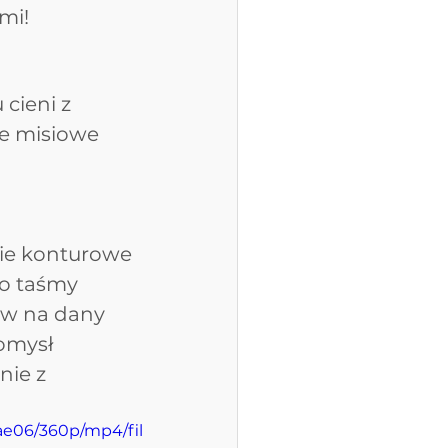
mi!
cieni z 
je misiowe 
nie konturowe 
do taśmy 
ów na dany 
omysł 
nie z 
ae06/360p/mp4/fil