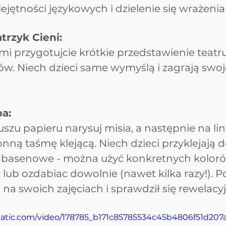
ejętności językowych i dzielenie się wrażenia
trzyk Cieni:
i przygotujcie krótkie przedstawienie teatru 
ów. Niech dzieci same wymyślą i zagrają swo
pa:
zu papieru narysuj misia, a następnie na li
nną taśmę klejącą. Niech dzieci przyklejają 
i basenowe - można użyć konkretnych kolor
lub ozdabiac dowolnie (nawet kilka razy!). P
a swoich zajęciach i sprawdził się rewelacyj
xstatic.com/video/178785_b171c85785534c45b4806f51d207