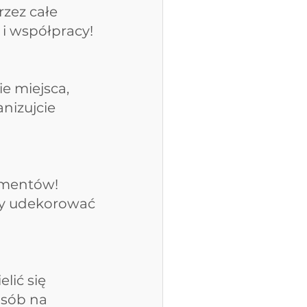
zez całe 
 i współpracy!
e miejsca, 
nizujcie 
ymentów! 
ły udekorować 
lić się 
sób na 