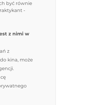
ich być równie 
raktykant - 
est z nimi w 
ań z 
 do kina, może 
gencji.
acę
 prywatnego 