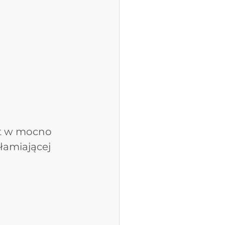
st w mocno 
łamiającej 