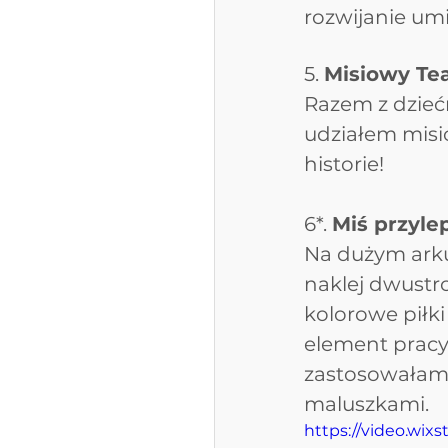
rozwijanie umi
5. 
Misiowy Tea
Razem z dziećm
udziałem misi
historie!
6*. 
Miś przyle
Na dużym arkus
naklej dwustro
kolorowe piłk
element pracy 
zastosowałam n
maluszkami.
https://video.wi