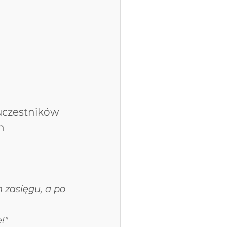
 uczestników 
h 
 zasięgu, a po 
!"