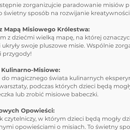
stępnie zorganizujcie paradowanie misiów pr
o świetny sposób na rozwijanie kreatywności
z Mapą Misiowego Królestwa:
m z dziećmi wielką mapę, na której oznaczyci
i ukryły swoje pluszowe misie. Wspólnie zorga
i przygody!
 Kulinarno-Misiowe:
ię do magicznego świata kulinarnych eksper
 warsztaty, podczas których dzieci będą mog
czka lub zrobić misiowe babeczki.
iowych Opowieści:
k czytelniczy, w którym dzieci będą mogły dzie
nymi opowieściami o misiach. To świetny spo