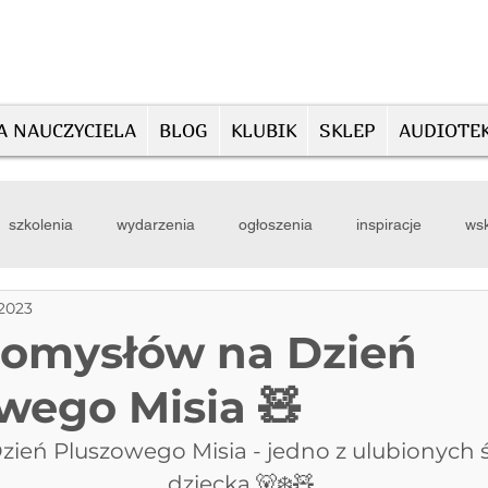
A NAUCZYCIELA
BLOG
KLUBIK
SKLEP
AUDIOTE
szkolenia
wydarzenia
ogłoszenia
inspiracje
wsk
 2023
pomysłów na Dzień
wego Misia 🧸
zień Pluszowego Misia - jedno z ulubionych 
dziecka.🐻‍❄️🧸  