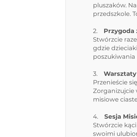
pluszaków. Na
przedszkole. T
2.    
Przygoda 
Stwórzcie raze
gdzie dzieciak
poszukiwania 
3.    
Warsztaty
Przenieście s
Zorganizujcie
misiowe ciaste
4.    
Sesja Mis
Stwórzcie kąci
swoimi ulubio