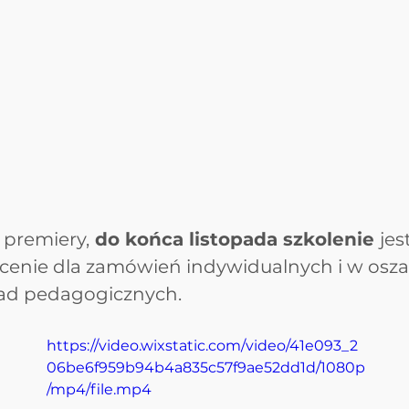
j premiery,
 do końca listopada szkolenie 
je
cenie dla zamówień indywidualnych i w osza
rad pedagogicznych.
https://video.wixstatic.com/video/41e093_2
06be6f959b94b4a835c57f9ae52dd1d/1080p
/mp4/file.mp4