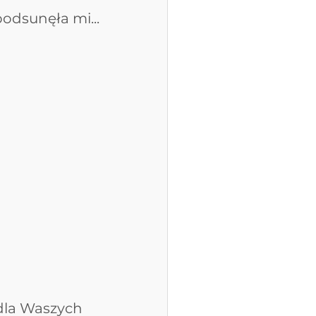
podsunęła mi... 
dla Waszych 