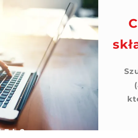
C
skł
Sz
kt
obEdu?