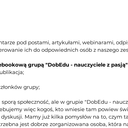
arze pod postami, artykułami, webinarami, odpi
erowanie ich do odpowiednich osób z naszego ze
ebookową grupą "DobEdu - nauczyciele z pasją"
ublikacja;
członków grupy;
sporą społeczność, ale w grupie "DobEdu - nauczy
trzebujemy więc kogoś, kto wniesie tam powiew św
 dyskusji. Mamy już kilka pomysłów na to, czym t
otrzebna jest dobrze zorganizowana osoba, która 