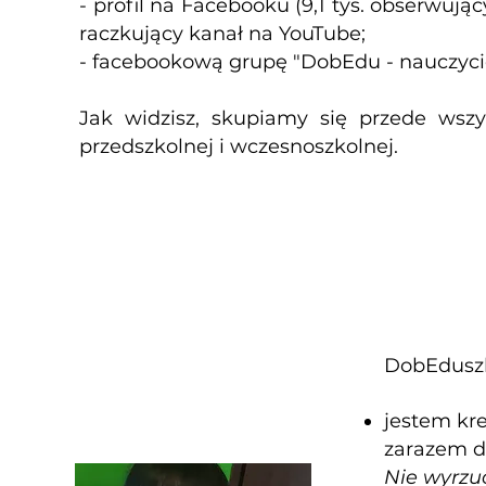
- profil na Facebooku (9,1 tys. obserwując
raczkujący kanał na YouTube;
- facebookową grupę "DobEdu - nauczyciele
Jak widzisz, skupiamy się przede wsz
przedszkolnej i wczesnoszkolnej.
Jak wygląda 
DobEduszki
jestem kre
zarazem do
Nie wyrzuc