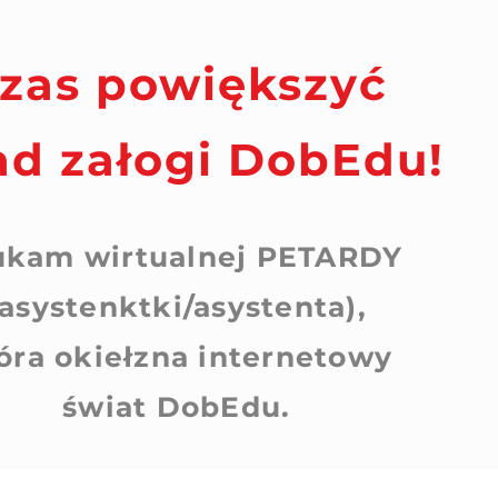
zas powiększyć
ad załogi DobEdu!
ukam wirtualnej PETARDY
(asystenktki/asystenta),
óra okiełzna internetowy
świat DobEdu.