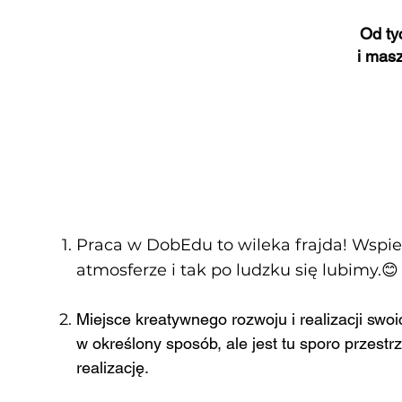
Od ty
i mas
Co zyskasz dzia
Praca w DobEdu to wileka frajda! Wspier
atmosferze i tak po ludzku się lubimy.😊
Miejsce kreatywnego rozwoju i realizacji swo
w określony sposób,
ale jest tu sporo przestr
realizację.