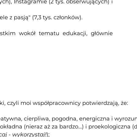
ych), Instagramie (2 tys. obserwujących) i
 z pasją" (7,3 tys. członków).
ystkim wokół tematu edukacji, głównie
współpraca ze mną?
, czyli moi współpracownicy potwierdzają, że:
atywna, cierpliwa, pogodna, energiczna i wyrozum
kładna (nieraz aż za bardzo...) i proekologiczna (
aj - wykorzystaj!
);