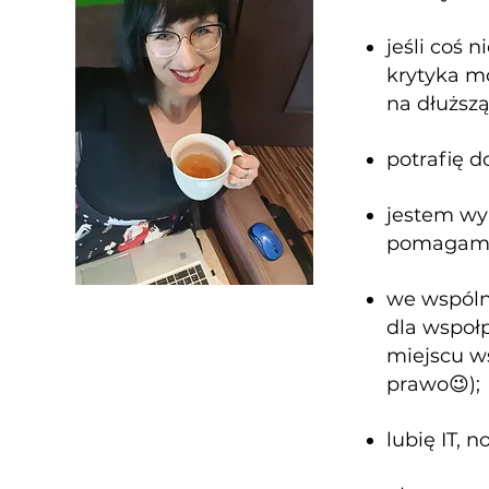
jeśli coś 
krytyka
mo
na dłuższą
potrafię d
jestem wyr
pomagam w
we wspóln
dla wspołp
miejscu ws
prawo😉);
lubię IT, 