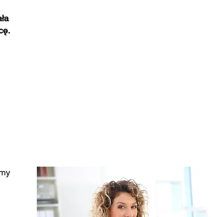
ała
cę.
amy