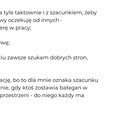
na tyle taktownie i z szacunkiem, żeby
wy oczekuję od innych -
erę w pracy;
ywę;
yciu zawsze szukam dobrych stron,
ację, bo to dla mnie oznaka szacunku
mnie, gdy ktoś zostawia bałagan w
przestrzeni - do niego każdy ma