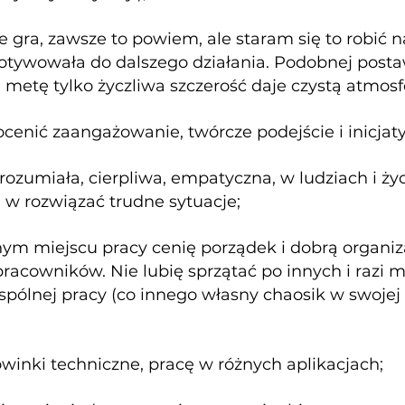
nie gra, zawsze to powiem, ale staram się to robić 
tywowała do dalszego działania. Podobnej posta
 metę tylko życzliwa szczerość daje czystą atmosf
ocenić zaangażowanie, twórcze podejście i inicjat
ozumiała, cierpliwa, empatyczna, w ludziach i ż
 rozwiązać trudne sytuacje;
ym miejscu pracy cenię porządek i dobrą organiz
racowników. Nie lubię sprzątać po innych i razi 
pólnej pracy (co innego własny chaosik w swojej 
nowinki techniczne, pracę w różnych aplikacjach;