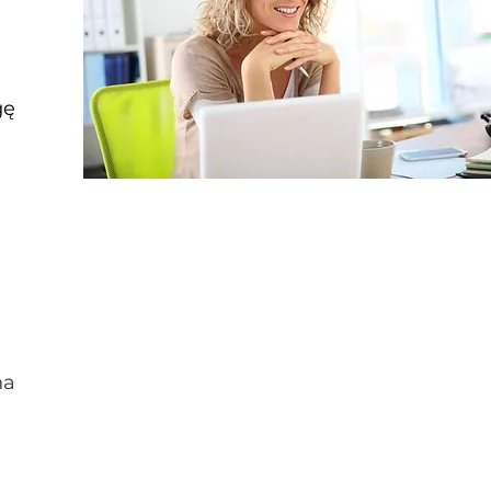
gę
na