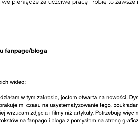
iwe pieniądze za uczciwą pracę i robię to zawsze 
się zajmować jako WA?
u fanpage/bloga
kich wideo;
 działam w tym zakresie, jestem otwarta na nowości. Dys
 brakuje mi czasu na usystematyzowanie tego, poukładanie
iej wrzucam zdjęcia i filmy niż artykuły. Potrzebuję więc 
kstów na fanpage i bloga z pomysłem na stronę grafic