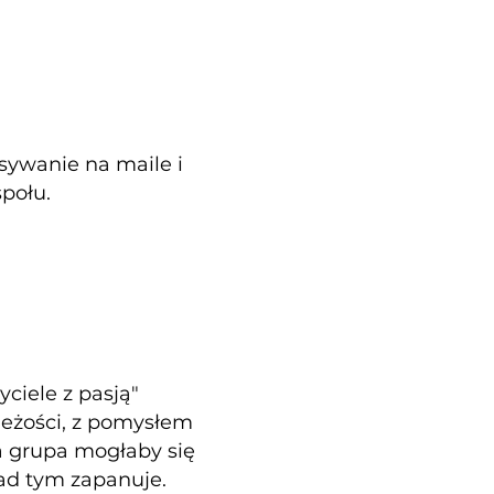
sywanie na maile i
społu.
ciele z pasją"
ieżości, z pomysłem
a grupa mogłaby się
nad tym zapanuje.